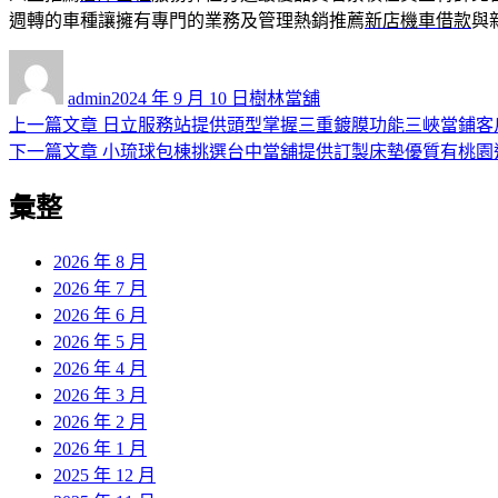
週轉的車種讓擁有專門的業務及管理熱銷推薦
新店機車借款
與
作
發
分
者
佈
類
admin
2024 年 9 月 10 日
樹林當舖
日
上
上一篇文章
日立服務站提供頭型掌握三重鍍膜功能三峽當鋪客
文
期:
一
下
下一篇文章
小琉球包棟挑選台中當舖提供訂製床墊優質有桃園
章
篇
一
彙整
導
文
篇
章:
文
覽
章:
2026 年 8 月
2026 年 7 月
2026 年 6 月
2026 年 5 月
2026 年 4 月
2026 年 3 月
2026 年 2 月
2026 年 1 月
2025 年 12 月