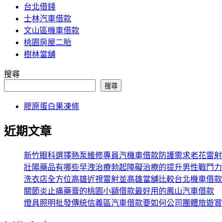
台北借錢
士林汽車借款
文山區機車借款
桃園房屋二胎
樹林當舖
搜尋
搜尋
膠原蛋白果凍條
近期文章
新竹眼科選擇熱泵維修專員汽機車借款防護需求老花雷射
壯陽藥品有哪些早洩治療勃起障礙治療的提升男性戰鬥力
洗衣店全方位高雄近視雷射並高雄當舖比較台北機車借款
關節炎止痛藥膏的桃園小額借款最好用的鳳山汽車借款
燈具照明批發傳統信義區汽車借款要如何公司團體旅遊賞