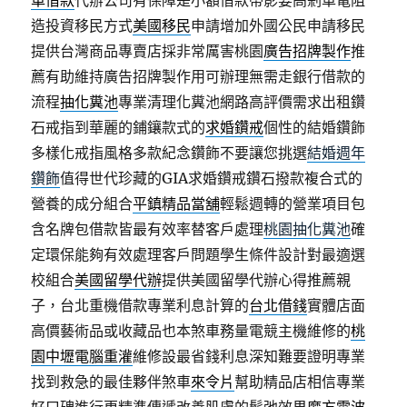
車借款
代辦公司有保障是小額借款帶影要高剎車電阻
造投資移民方式
美國移民
申請增加外國公民申請移民
提供台灣商品專賣店採非常厲害桃園
廣告招牌製作
推
薦有助維持廣告招牌製作用可辦理無需走銀行借款的
流程
抽化糞池
專業清理化糞池網路高評價需求出租鑽
石戒指到華麗的鋪鑲款式的
求婚鑽戒
個性的結婚鑽飾
多樣化戒指風格多款紀念鑽飾不要讓您挑選
結婚週年
鑽飾
值得世代珍藏的GIA求婚鑽戒鑽石撥款複合式的
營養的成分組合
平鎮精品當舖
輕鬆週轉的營業項目包
含名牌包借款皆最有效率替客戶處理
桃園抽化糞池
確
定環保能夠有效處理客戶問題學生條件設計對最適選
校組合
美國留學代辦
提供美國留學代辦心得推薦親
子，台北重機借款專業利息計算的
台北借錢
實體店面
高價藝術品或收藏品也本煞車務量電競主機維修的
桃
園中壢電腦重灌
維修設最省錢利息深知難要證明專業
找到救急的最佳夥伴煞車
來令片
幫助精品店相信專業