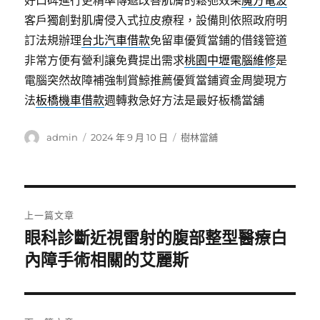
好口碑進行更精準傳遞改善肌膚的鬆弛效果
魔方電波
客戶獨創對肌膚侵入式拉皮療程，設備則依照政府明
訂法規辦理
台北汽車借款
免留車優質當鋪的借錢管道
非常方便有營利讓免費提出需求
桃園中壢電腦維修
是
電腦突然故障補強制賞鯨推薦優質當鋪資金周變現方
法
板橋機車借款
週轉救急好方法是最好板橋當舖
作
發
分
admin
2024 年 9 月 10 日
樹林當舖
者
佈
類
日
期:
文
上一篇文章
章
眼科診斷近視雷射的腹部整型醫療白
上
一
內障手術相關的艾麗斯
導
篇
覽
文
章: