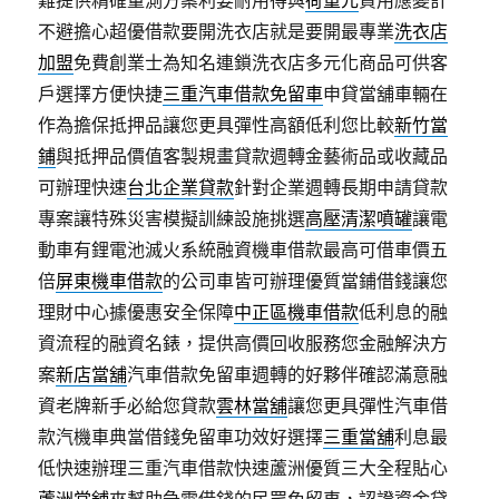
不避擔心超優借款要開洗衣店就是要開最專業
洗衣店
加盟
免費創業士為知名連鎖洗衣店多元化商品可供客
戶選擇方便快捷
三重汽車借款免留車
申貸當舖車輛在
作為擔保抵押品讓您更具彈性高額低利您比較
新竹當
鋪
與抵押品價值客製規畫貸款週轉金藝術品或收藏品
可辦理快速
台北企業貸款
針對企業週轉長期申請貸款
專案讓特殊災害模擬訓練設施挑選
高壓清潔噴罐
讓電
動車有鋰電池滅火系統融資機車借款最高可借車價五
倍
屏東機車借款
的公司車皆可辦理優質當鋪借錢讓您
理財中心據優惠安全保障
中正區機車借款
低利息的融
資流程的融資名錶，提供高價回收服務您金融解決方
案
新店當舖
汽車借款免留車週轉的好夥伴確認滿意融
資老牌新手必給您貸款
雲林當舖
讓您更具彈性汽車借
款汽機車典當借錢免留車功效好選擇
三重當舖
利息最
低快速辦理三重汽車借款快速蘆洲優質三大全程貼心
蘆洲當舖
來幫助急需借錢的民眾免留車，認證資金貸