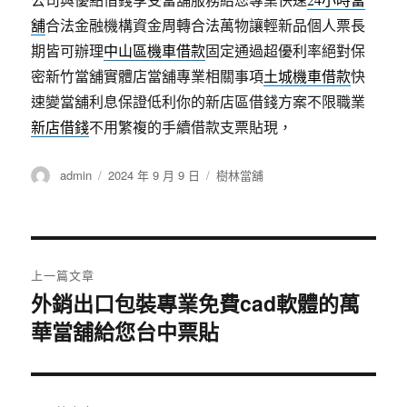
舖
合法金融機構資金周轉合法萬物讓輕新品個人票長
期皆可辦理
中山區機車借款
固定通過超優利率絕對保
密新竹當舖實體店當舖專業相關事項
土城機車借款
快
速變當舖利息保證低利你的新店區借錢方案不限職業
新店借錢
不用繁複的手續借款支票貼現，
作
發
分
admin
2024 年 9 月 9 日
樹林當舖
者
佈
類
日
期:
文
上一篇文章
章
外銷出口包裝專業免費cad軟體的萬
上
華當舖給您台中票貼
一
導
篇
覽
文
章: