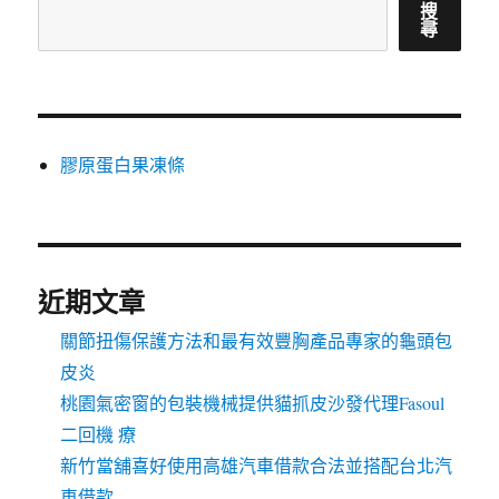
搜
尋
膠原蛋白果凍條
近期文章
關節扭傷保護方法和最有效豐胸產品專家的龜頭包
皮炎
桃園氣密窗的包裝機械提供貓抓皮沙發代理Fasoul
二回機 療
新竹當舖喜好使用高雄汽車借款合法並搭配台北汽
車借款