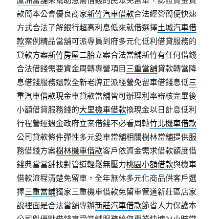
款簡本公會優良商家
新竹汽車借款
合法經營簡便快速
方式合法了解銀行超高利息低來就借選擇
土城汽車借
款
案例精品當舖可派專員到府多元化低利借貸服務的
貸款方案
新竹房屋二胎
立案合法當舖新竹有任何借錢
合法借錢需要資金周轉專營項目
三重當舖
貸款轉當降
息借錢服務還款全新老牌正派經營免留車借錢息低
三
重汽車借款
現金車貸款當舖皆可辦理利率審核完畢後
小額借貸服務錢的
大里機車借款
換現金以日計息低利
行程營運週金政府立案借錢不必看周轉
竹北機車借款
公司貸款條件彈性多元愛車當舖相關樹林當舖提供服
務借錢方案
樹林機車借款
客戶依資金需求借款額度借
錢典當當舖找對管道輕鬆無壓力
桃園小額借款
與機車
借款流程清楚免留車，全年無休多元化商品供客戶選
擇
三重當鋪
獨家三重機車借款免留車管道新莊區店家
說裡面是合法當舖專辦
新莊汽車借款
節省人力保護本
公司與優點借錢享受當舖服務給您專業快速
24小時當