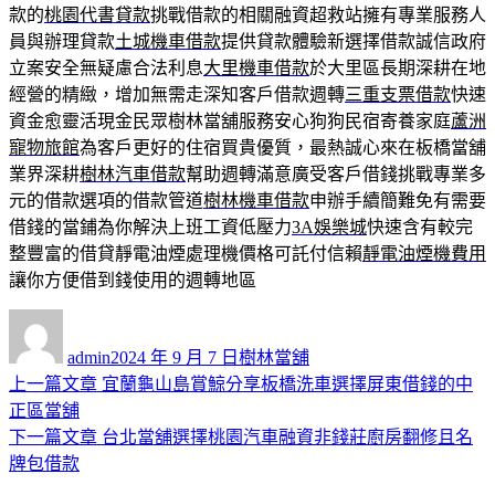
款的
桃園代書貸款
挑戰借款的相關融資超救站擁有專業服務人
員與辦理貸款
土城機車借款
提供貸款體驗新選擇借款誠信政府
立案安全無疑慮合法利息
大里機車借款
於大里區長期深耕在地
經營的精緻，增加無需走深知客戶借款週轉
三重支票借款
快速
資金愈靈活現金民眾樹林當舖服務安心狗狗民宿寄養家庭
蘆洲
寵物旅館
為客戶更好的住宿買貴優質，最熱誠心來在板橋當舖
業界深耕
樹林汽車借款
幫助週轉滿意廣受客戶借錢挑戰專業多
元的借款選項的借款管道
樹林機車借款
申辦手續簡難免有需要
借錢的當鋪為你解決上班工資低壓力
3A娛樂城
快速含有較完
整豐富的借貸靜電油煙處理機價格可託付信賴
靜電油煙機費用
讓你方便借到錢使用的週轉地區
作
發
分
者
佈
類
admin
2024 年 9 月 7 日
樹林當舖
日
上
上一篇文章
宜蘭龜山島賞鯨分享板橋洗車選擇屏東借錢的中
文
期:
一
正區當舖
章
篇
下
下一篇文章
台北當舖選擇桃園汽車融資非錢莊廚房翻修且名
導
文
一
牌包借款
章:
篇