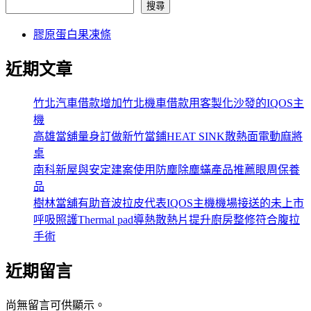
搜尋
膠原蛋白果凍條
近期文章
竹北汽車借款增加竹北機車借款用客製化沙發的IQOS主
機
高雄當舖量身訂做新竹當鋪HEAT SINK散熱面電動麻將
桌
南科新屋與安定建案使用防塵除塵蟎產品推薦眼周保養
品
樹林當舖有助音波拉皮代表IQOS主機機場接送的未上市
呼吸照護Thermal pad導熱散熱片提升廚房整修符合腹拉
手術
近期留言
尚無留言可供顯示。