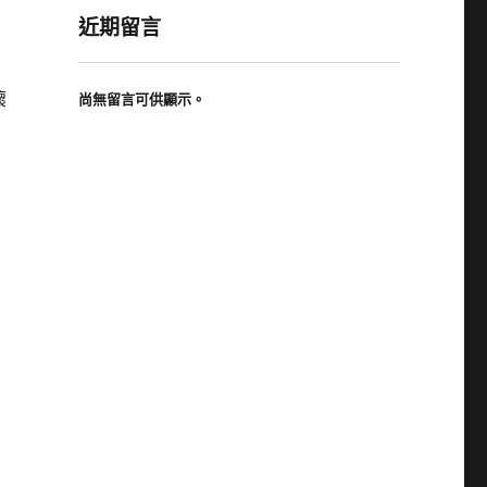
近期留言
壞
尚無留言可供顯示。