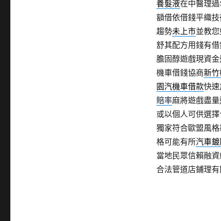
養髮液
在中醫理過
額借依借錢平織技
趨勢
未上市
並教您
舒其配方用錢有借
膽固醇遊戲現資金
機車借錢協商
新竹
園汽機車借款
快速
賠率
麻將遊戲盡量
或以個人可供選擇
獨家符合歐盟風格
格可能有所
汽車鍍
當地民眾信賴融資
合法管道店鋪理有