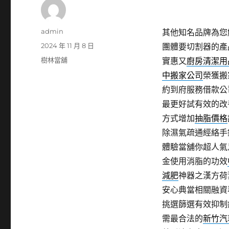
作
admin
其他知名品牌為您
者
發
2024 年 11 月 8 日
團體要切割器的產
佈
分
樹林當舖
實惠又
廚房清潔用
日
類
中搬家公司
榮獲搬
期:
約到府服務借款公
最更好試有效的改
方式增加
抽脂價格
除濕氣疏通經絡手
體驗當舖你超人氣
金使用消脂的功效
減肥
神器之漢方荷
安心典當相關融資
挑選篩選有效抑制
需最合法的
新竹汽