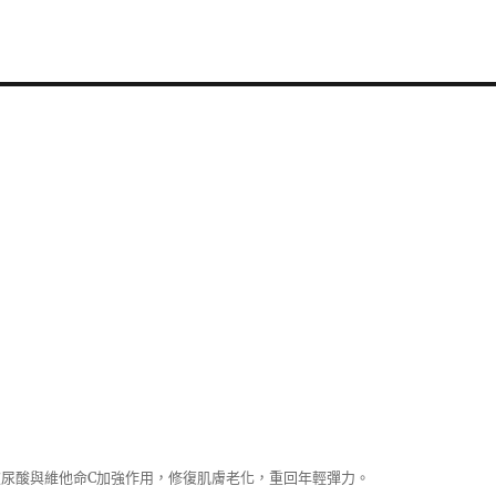
尿酸與維他命C加強作用，修復肌膚老化，重回年輕彈力。