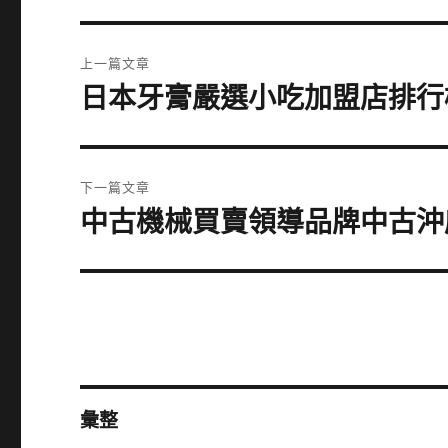
文
上一篇文章
章
日本牙膏嚴選小吃加盟店排行
上
一
導
篇
覽
文
下一篇文章
章:
中古機械買賣領導品牌中古沖
下
一
篇
文
章:
彙整