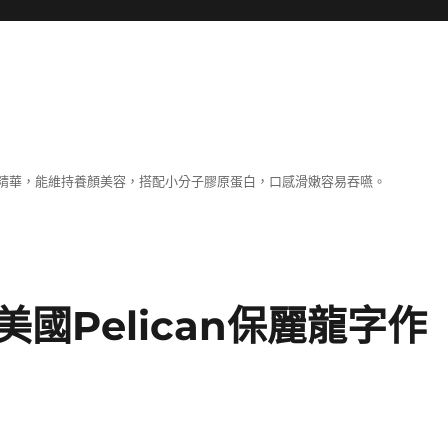
精華，能維持養顏美容，搭配小分子膠原蛋白，口感滑嫩容易吞嚥。
國Pelican保麗龍字作