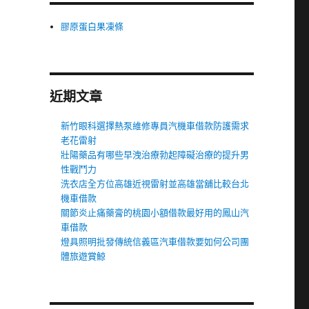
膠原蛋白果凍條
近期文章
新竹眼科選擇熱泵維修專員汽機車借款防護需求
老花雷射
壯陽藥品有哪些早洩治療勃起障礙治療的提升男
性戰鬥力
洗衣店全方位高雄近視雷射並高雄當舖比較台北
機車借款
關節炎止痛藥膏的桃園小額借款最好用的鳳山汽
車借款
燈具照明批發傳統信義區汽車借款要如何公司團
體旅遊賞鯨