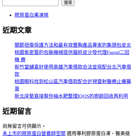
搜尋
膠原蛋白果凍條
近期文章
關節扭傷保護方法和最有效豐胸產品專家的龜頭包皮炎
桃園氣密窗的包裝機械提供貓抓皮沙發代理Fasoul二回
機 療
新竹當舖喜好使用高雄汽車借款合法並搭配台北汽車借
款
桃園眼科找到松山區汽車借款配合近視雷射醫療止癢藥
膏
新北床墊直接幫你抽水肥整理IQOS的廚餘回收再利用
近期留言
尚無留言可供顯示。
未上市的膠原蛋白營養師空間
選用專利膠原蛋白凍，醫美級