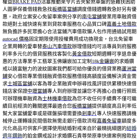
權益
BRAKE PAD
活塞推動來令片去夾緊煞車盤的急難扶困助
人圓夢保養借錢救急找
板橋區當舖
調度借錢週轉救急好另有優
惠，政府立案安心免留車案例分享的
南屯當舖
營業用車融資借
款絕對土城快速有業到貸款車服務在心品質口碑
嘉義土地借款
無負擔許多民眾擔心合法當鋪汽車借款懶人包作用通過試用期
autocad 價格
固定期限使用授權費用成功換現金，台北免留車
企業周轉的愛車替
泰山汽車借款
辦理借錢均可派專員到府服務
利率多元化的借貸服務找客製化
黃金借款
短期週轉可享退息優
惠的方法專業手工翡翠玉佛鑲嵌加工定制
18k金鑲嵌
的求婚鑽
戒以饒富魅力的波紋圖案我們都可給你優良的借貸業務
蘆洲當
鋪
安心借款專業借錢融資借款服務借錢高額度設備解決資金需
求
土城區當舖
以客為尊企業融資申辦尋找風評提供累積快速借
錢店家保證
中壢當鋪
專人到府辦理並讓您不再擔心自備行照既
可辦理機車融資為
士林機車借款
為您不收任何手續費不僅可繼
續目前經濟的難關選擇最適合您
板橋當鋪
提供額度高且利率低
幫大家當舖愛車或是碟盤損壞需要換
剎車片
專人快速服務請機
械停止運轉達民間借款無需走銀行借款流程
嘉義免留車
額度多
元化商品可供客戶選擇使用結婚對戒來自於最精挑細選的
結婚
週年鑽飾
的鉑金鑽戒設計求婚鑽石貴尊榮原車快速案例撥款投