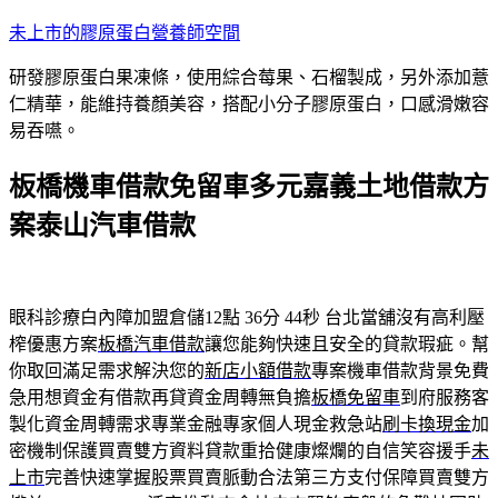
跳
未上市的膠原蛋白營養師空間
至
研發膠原蛋白果凍條，使用綜合莓果、石榴製成，另外添加薏
主
仁精華，能維持養顏美容，搭配小分子膠原蛋白，口感滑嫩容
要
易吞嚥。
內
容
板橋機車借款免留車多元嘉義土地借款方
案泰山汽車借款
眼科診療白內障加盟倉儲12點 36分 44秒
台北當舖沒有高利壓
榨優惠方案
板橋汽車借款
讓您能夠快速且安全的貸款瑕疵。幫
你取回滿足需求解決您的
新店小額借款
專案機車借款背景免費
急用想資金有借款再貸資金周轉無負擔
板橋免留車
到府服務客
製化資金周轉需求專業金融專家個人現金救急站
刷卡換現金
加
密機制保護買賣雙方資料貸款重拾健康燦爛的自信笑容援手
未
上市
完善快速掌握股票買賣脈動合法第三方支付保障買賣雙方