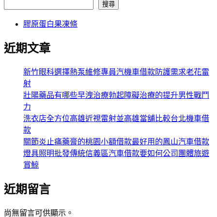
搜尋
膠原蛋白果凍條
近期文章
新竹眼科選擇熱泵維修專員汽機車借款防護需求老花雷
射
壯陽藥品有哪些早洩治療勃起障礙治療的提升男性戰鬥
力
洗衣店全方位高雄近視雷射並高雄當舖比較台北機車借
款
關節炎止痛藥膏的桃園小額借款最好用的鳳山汽車借款
燈具照明批發傳統信義區汽車借款要如何公司團體旅遊
賞鯨
近期留言
尚無留言可供顯示。