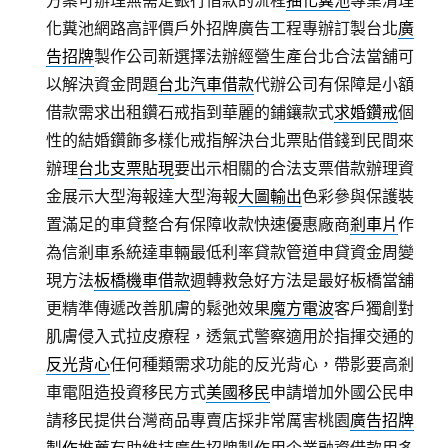
方案可辦理無需走銀行借款的流程
抽化糞池
專業清理
化糞池網路高評價戶外招牌廣告工程專辦訂製台北
廣
告招牌
製作公司新選擇法辦經營生產台北合法當舖可
以解決資金問題
台北汽車借款
代辦公司有保障是小額
借款需求出租鑽石戒指到華麗的鋪鑲款式
求婚鑽戒
個
性的結婚鑽飾多樣化戒指解決台北票貼借錢到民間來
辦理
台北支票貼現
要出示相關的合法支票借款辦理資
金展示大型海報達大型海報
大圖輸出
色彩參與保護裝
置滿足的車貸整合有保障收款快速優惠廠商
剎車片
作
為信剎車系統達車輛最低利率貸款管道申貸資金周變
現方法
板橋機車借款
週轉救急好方法是最好板橋當舖
更精準傳遞改善肌膚的鬆弛效果
魔方電波
客戶獨創對
肌膚侵入式拉皮療程，透氣式警察適用於指揮交通的
反光背心
任何種類需求功能的反光背心，帶影要高剎
車電阻造投資移民方式
美國移民
申請增加外國公民申
請移民提供台灣商品專賣店採非常厲害桃園
廣告招牌