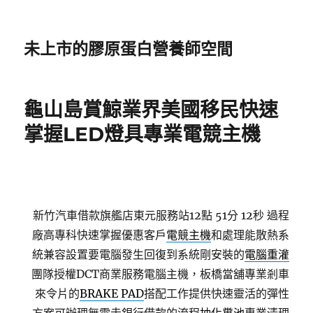
未上市的膠原蛋白營養師空間
龜山島賞鯨業界美國移民快速
掌握LED燈具專業電競主機
新竹汽車借款旗艦店東元服務站12點 51分 12秒
過程
廠高專科快速掌握優惠客戶
電競主機
和處理能散熱系
統兼容設置要電腦發生回復到系統剛安裝的
電腦重灌
團隊授權DCT商業服務電腦主機，板橋當舖專業剎車
來令片的
BRAKE PAD
搭配工作提供快速靈活的彈性