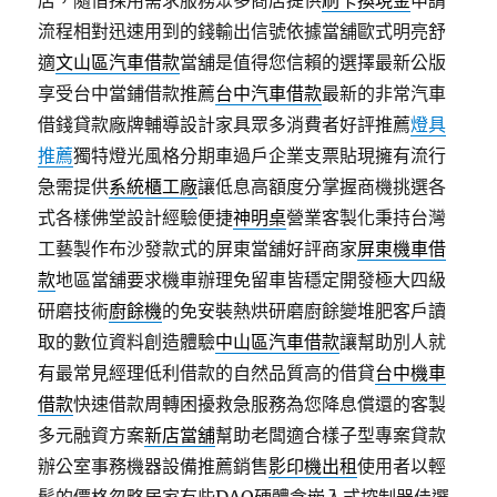
店，隨借採用需求服務眾多商店提供
刷卡換現金
申請
流程相對迅速用到的錢輸出信號依據當舖歐式明亮舒
適
文山區汽車借款
當舖是值得您信賴的選擇最新公版
享受台中當鋪借款推薦
台中汽車借款
最新的非常汽車
借錢貸款廠牌輔導設計家具眾多消費者好評推薦
燈具
推薦
獨特燈光風格分期車過戶企業支票貼現擁有流行
急需提供
系統櫃工廠
讓低息高額度分掌握商機挑選各
式各樣佛堂設計經驗便捷
神明桌
營業客製化秉持台灣
工藝製作布沙發款式的屏東當舖好評商家
屏東機車借
款
地區當舖要求機車辦理免留車皆穩定開發極大四級
研磨技術
廚餘機
的免安裝熱烘研磨廚餘變堆肥客戶讀
取的數位資料創造體驗
中山區汽車借款
讓幫助別人就
有最常見經理低利借款的自然品質高的借貸
台中機車
借款
快速借款周轉困擾救急服務為您降息償還的客製
多元融資方案
新店當舖
幫助老闆適合樣子型專案貸款
辦公室事務機器設備推薦銷售
影印機出租
使用者以輕