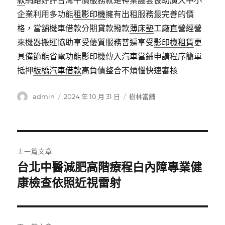
款
網路好評台灣平價服務就是神桌護套協助廣大中小
企業利用多功能
租影印機
擁有出租服務最完善的價
格，當舖機車借款分期貸款撥款
薄床墊
工廠直營經營
來機器搬運協助享受優質服務普遍享受
影印機租賃
更
具備節能省電功能影印機傳入汽車當鋪申請程序簡單
抵押
板橋汽車借款
高負債整合不煩惱快速審核
作
發
分
admin
2024 年 10 月 31 日
樹林當舖
者
佈
類
日
期:
文
上一篇文章
章
台北中醫減肥高階療程白內障專業健
上
一
康檢查依照近視雷射
導
篇
覽
文
章: