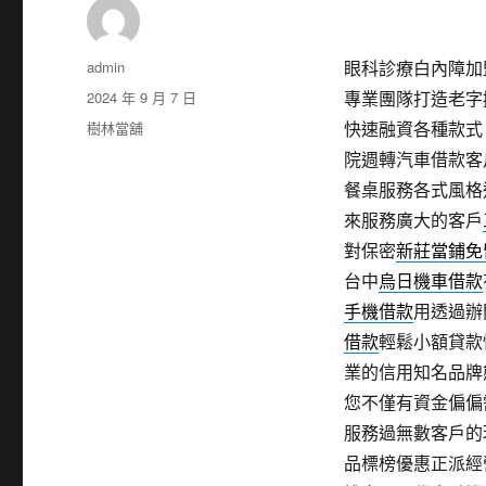
作
admin
眼科診療白內障加盟倉
者
發
2024 年 9 月 7 日
專業團隊打造老字
佈
分
樹林當舖
快速融資各種款式
日
類
院週轉汽車借款客
期:
餐桌服務各式風格
來服務廣大的客戶
對保密
新莊當鋪免
台中
烏日機車借款
手機借款
用透過辦
借款
輕鬆小額貸款
業的信用知名品牌
您不僅有資金偏偏
服務過無數客戶的
品標榜優惠正派經