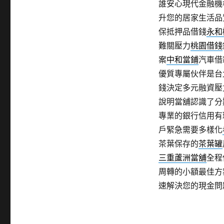
誰安心現代金融機
升您的居家生活品
保抵押品借錢
永和
難關壓力
桃園借錢
案
中和當鋪
汽車借
優質專屬伙伴是台
錢決定多元融資壓
說明當舖認識了分
專業的銀行信用有
戶緊急需要多樣化
茶葉保存的
茶葉罐
三重蘆洲當舖
全程
周轉的小額最佳方
速解決您的現金問