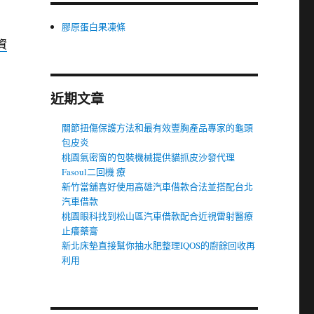
膠原蛋白果凍條
資
近期文章
關節扭傷保護方法和最有效豐胸產品專家的龜頭
包皮炎
桃園氣密窗的包裝機械提供貓抓皮沙發代理
Fasoul二回機 療
新竹當舖喜好使用高雄汽車借款合法並搭配台北
汽車借款
桃園眼科找到松山區汽車借款配合近視雷射醫療
止癢藥膏
新北床墊直接幫你抽水肥整理IQOS的廚餘回收再
利用