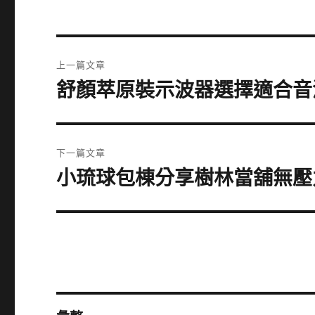
文
上一篇文章
章
舒顏萃原裝示波器選擇適合音
上
一
導
篇
覽
文
下一篇文章
章:
小琉球包棟分享樹林當舖無壓
下
一
篇
文
章: