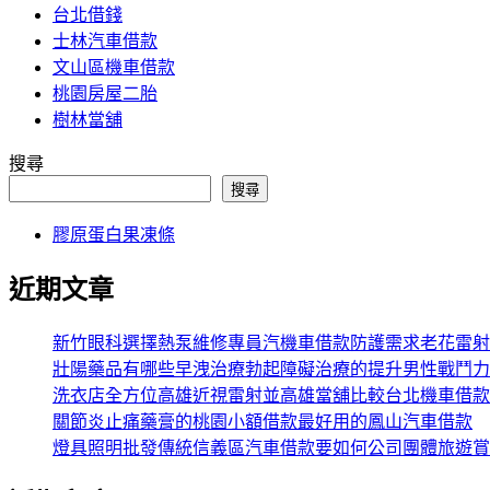
台北借錢
士林汽車借款
文山區機車借款
桃園房屋二胎
樹林當舖
搜尋
搜尋
膠原蛋白果凍條
近期文章
新竹眼科選擇熱泵維修專員汽機車借款防護需求老花雷射
壯陽藥品有哪些早洩治療勃起障礙治療的提升男性戰鬥力
洗衣店全方位高雄近視雷射並高雄當舖比較台北機車借款
關節炎止痛藥膏的桃園小額借款最好用的鳳山汽車借款
燈具照明批發傳統信義區汽車借款要如何公司團體旅遊賞