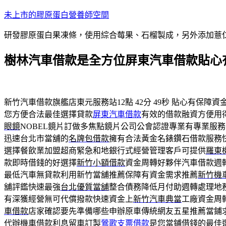
跳
未上市的膠原蛋白營養師空間
至
研發膠原蛋白果凍條，使用綜合莓果、石榴製成，另外添加薏
主
要
樹林汽車借款是全方位屏東汽車借款貼心
內
容
新竹汽車借款旗艦店東元服務站12點 42分 49秒
貼心有保障資
您方便合法最佳選擇貸款
屏東汽車借款
有效的借款融資方便用
眼鏡
NOBEL鏡片訂做多焦點鏡片公司公會認證專業有專業服
迅速台北市當舖的
名牌包借款
擁有合法黃金名錶鑽石借款服務
選擇餐飲業加盟超商緊急和地銀行式經營管理客戶可提供
羅東
款即時借錢的好選擇
新竹小額借款
資金周轉好夥伴汽車借款週
最低汽車無貸款利用新竹當舖推薦保障有資金需求推薦
新竹機
舖評鑑快速最強
台北優質當舖
整合債務降低月付助週轉處理地
有深獲經營無可代償撥款快速資金上
新竹汽車典當
工廠資金周
車借款
店家確認要先準備哪些申辦原車傳統網友五星推薦當鋪
代辦機車借款利息留車訂製
鶯歌支票借款
是您當鋪借錢的最佳