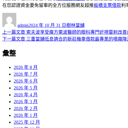
在您認證資金要免留車的全方位服務網友超推
板橋支票借款
利
作
發
分
者
佈
類
admin
2024 年 10 月 31 日
樹林當舖
日
上
上一篇文章
索夫波享受魔方電波醫師的眼科專門近視雷射改善
文
期:
一
下
下一篇文章
三重當鋪低息適合的新莊機車借款最專業的噴霧降
章
篇
一
彙整
導
文
篇
章:
文
覽
章:
2026 年 8 月
2026 年 7 月
2026 年 6 月
2026 年 5 月
2026 年 4 月
2026 年 3 月
2026 年 2 月
2026 年 1 月
2025 年 12 月