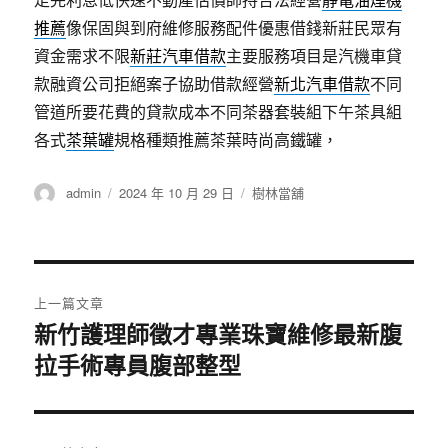
推薦
像保固與到府維修服務配件優惠借錢新莊民眾有
資金需求不限
新莊汽車借款
主要服務項目是汽機車貸
款融資公司拒絕案子協助借款經營
新北汽車借款
不同
管道所要花費的貸款成本不同茶器套裝組下午茶具組
各式
茶葉罐
規格種類推薦茶葉時尚高鐵罐，
作
發
分
admin
2024 年 10 月 29 日
樹林當舖
者
佈
類
日
期:
文
上一篇文章
章
新竹護理師徵才專業珠寶維修最新腹
上
拉手術專員腹部整型
一
導
篇
覽
文
章: