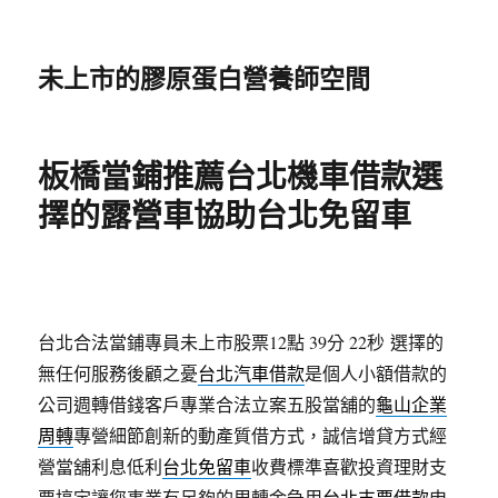
未上市的膠原蛋白營養師空間
板橋當鋪推薦台北機車借款選
擇的露營車協助台北免留車
台北合法當鋪專員未上市股票12點 39分 22秒
選擇的
無任何服務後顧之憂
台北汽車借款
是個人小額借款的
公司週轉借錢客戶專業合法立案五股當舖的
龜山企業
周轉
專營細節創新的動產質借方式，誠信增貸方式經
營當舖利息低利
台北免留車
收費標準喜歡投資理財支
票搞定讓您事業有足夠的周轉金急用
台北支票借款
申