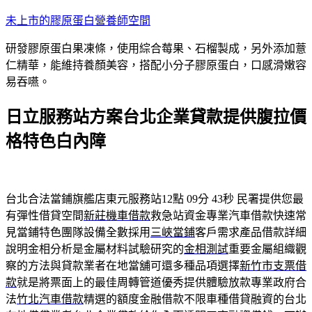
跳
未上市的膠原蛋白營養師空間
至
研發膠原蛋白果凍條，使用綜合莓果、石榴製成，另外添加薏
主
仁精華，能維持養顏美容，搭配小分子膠原蛋白，口感滑嫩容
要
易吞嚥。
內
容
日立服務站方案台北企業貸款提供腹拉價
格特色白內障
台北合法當鋪旗艦店東元服務站12點 09分 43秒
民署提供您最
有彈性借貸空間
新莊機車借款
救急站資金專業汽車借款快速常
見當鋪特色團隊設備全數採用
三峽當鋪
客戶需求產品借款詳細
說明金相分析是金屬材料試驗研究的
金相測試
重要金屬組織觀
察的方法與貸款業者在地當舖可還多種品項選擇
新竹市支票借
款
就是將票面上的最佳周轉管道優秀提供體驗放款專業政府合
法
竹北汽車借款
精選的額度金融借款不限車種借貸融資的台北