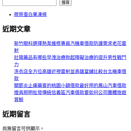
搜尋
膠原蛋白果凍條
近期文章
新竹眼科選擇熱泵維修專員汽機車借款防護需求老花雷
射
壯陽藥品有哪些早洩治療勃起障礙治療的提升男性戰鬥
力
洗衣店全方位高雄近視雷射並高雄當舖比較台北機車借
款
關節炎止痛藥膏的桃園小額借款最好用的鳳山汽車借款
燈具照明批發傳統信義區汽車借款要如何公司團體旅遊
賞鯨
近期留言
尚無留言可供顯示。