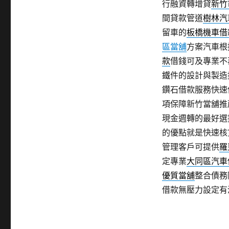
行融資轉增貸
新竹
間貸款管道
樹林汽
留車的
板橋機車借
區當舖
方案汽車根
款
借錢可及專業不
鐵件的設計與製造
鑽石借款服務快速
項保障新竹當舖推
現金週轉的最好選
的優點就是快速核
管理客戶可提供
羅
定專業
大同區汽車
優質當舖
整合債務
借款無壓力設定有