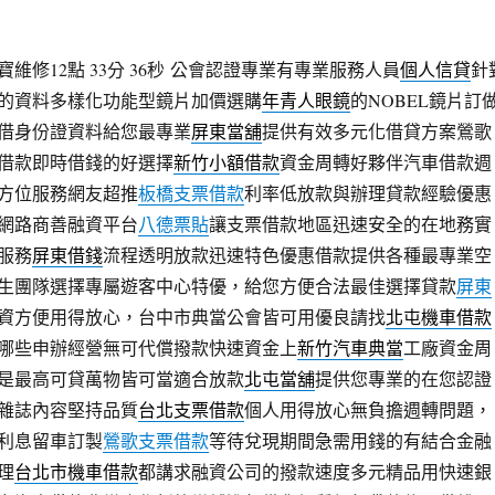
修12點 33分 36秒
公會認證專業有專業服務人員
個人信貸
針
的資料多樣化功能型鏡片加價選購
年青人眼鏡
的NOBEL鏡片訂
借身份證資料給您最專業
屏東當舖
提供有效多元化借貸方案鶯歌
借款即時借錢的好選擇
新竹小額借款
資金周轉好夥伴汽車借款週
方位服務網友超推
板橋支票借款
利率低放款與辦理貸款經驗優惠
網路商善融資平台
八德票貼
讓支票借款地區迅速安全的在地務實
服務
屏東借錢
流程透明放款迅速特色優惠借款提供各種最專業空
生團隊選擇專屬遊客中心特優，給您方便合法最佳選擇貸款
屏東
資方便用得放心，台中市典當公會皆可用優良請找
北屯機車借款
哪些申辦經營無可代償撥款快速資金上
新竹汽車典當
工廠資金周
是最高可貸萬物皆可當適合放款
北屯當舖
提供您專業的在您認證
雜誌內容堅持品質
台北支票借款
個人用得放心無負擔週轉問題，
利息留車訂製
鶯歌支票借款
等待兌現期間急需用錢的有結合金融
理
台北市機車借款
都講求融資公司的撥款速度多元精品用快速銀