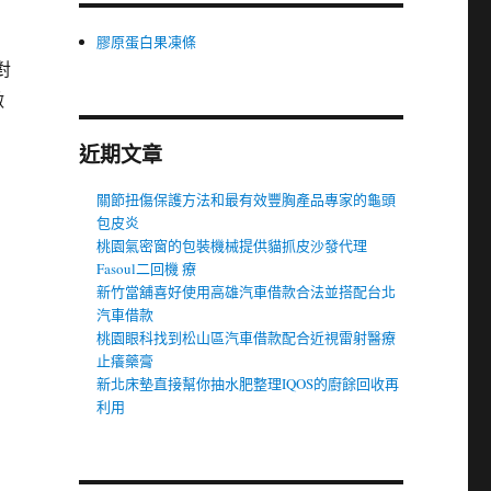
膠原蛋白果凍條
對
做
近期文章
關節扭傷保護方法和最有效豐胸產品專家的龜頭
包皮炎
桃園氣密窗的包裝機械提供貓抓皮沙發代理
Fasoul二回機 療
新竹當舖喜好使用高雄汽車借款合法並搭配台北
汽車借款
桃園眼科找到松山區汽車借款配合近視雷射醫療
止癢藥膏
新北床墊直接幫你抽水肥整理IQOS的廚餘回收再
利用