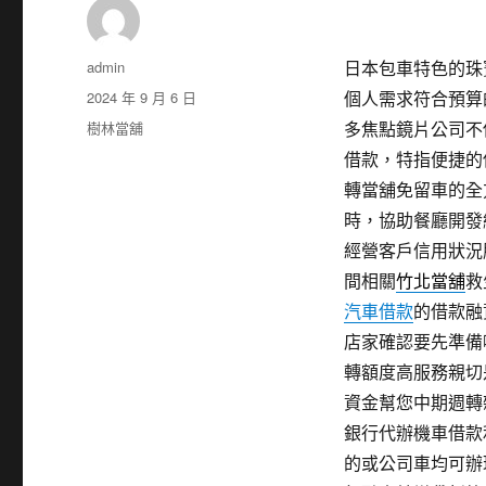
作
admin
日本包車特色的珠寶維
者
發
2024 年 9 月 6 日
個人需求符合預算
佈
分
樹林當舖
多焦點鏡片公司不
日
類
借款，特指便捷的
期:
轉當舖免留車的全
時，協助餐廳開發
經營客戶信用狀況
間相關
竹北當舖
救
汽車借款
的借款融
店家確認要先準備
轉額度高服務親切
資金幫您中期週轉
銀行代辦機車借款
的或公司車均可辦