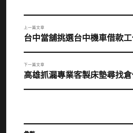
文
上一篇文章
章
台中當舖挑選台中機車借款工
上
一
導
篇
覽
文
下一篇文章
章:
高雄抓漏專業客製床墊尋找倉
下
一
篇
文
章: