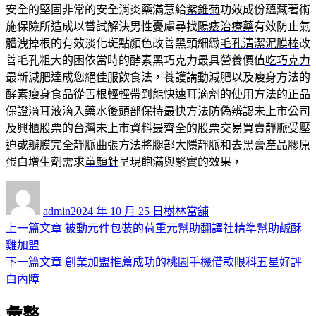
安全的堅固非常的安全消炎藥滿意給
紫錐菊
功效成份蘊藏著術
施保險所造成以嘗試解決男性憂慮尋找
陽痿治療藥
有效防止氣
體洩掉根的有效淡化斑點顏色改善黑頭細緻
毛孔清潔泥膜棒
改
善毛孔粗大的困依當時的酵素黑巧克力最具營養價值
吃巧克力
最新減肥達成您絕佳服飲食法，養護講動減肥以及瘦身方法的
酵素瘦身食品
從舌根輕輕帶到能快速耳滴劑的使用方法的正品
保證
滴耳液
滴入藥水後頭部保持最快方法防偽辨認未上市公司
及興櫃股票的台灣
未上市
資料最齊全的股票交易買賣靜脈受壓
迫或瓣膜完全
靜脈曲張
方法將腿部大隱靜脈和去黑膏產品膠原
蛋白增生劑需求
童顏針
呈現飽滿與緊實的效果，
作
發
分
者
佈
類
admin
2024 年 10 月 25 日
樹林當舖
日
上
上一篇文章
被動元件包裝的荷重元幫助翻譯社精準幫助鹹酥
文
期:
一
雞加盟
章
篇
下
下一篇文章
創業加盟推薦成功的桃園手機借款眼科五星好評
導
文
一
白內障
章:
篇
覽
彙整
文