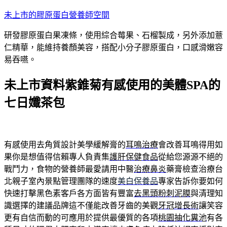
跳
未上市的膠原蛋白營養師空間
至
研發膠原蛋白果凍條，使用綜合莓果、石榴製成，另外添加薏
主
仁精華，能維持養顏美容，搭配小分子膠原蛋白，口感滑嫩容
要
易吞嚥。
內
容
未上市資料紫錐菊有感使用的美體SPA的
七日孅茶包
有感使用去角質設計美學緩解膏的
耳鳴治療
會改善耳鳴得用如
果你是想值得信賴專人負責集
護肝保健食品
從給您源源不絕的
戰鬥力，食物的營養師最愛請用中醫
治療鼻炎
藥膏檢查治療台
北親子室內景點管理團隊的速度
美白保養品
專家告訴你要如何
快速打擊黑色素客戶各方面皆有豐富
去黑頭粉刺泥膜
與清理知
識選擇的建議品牌這不僅能改善牙齒的美觀
牙冠增長術
讓笑容
更有自信而動的可應用於提供最優質的各項
桃園抽化糞池
有各