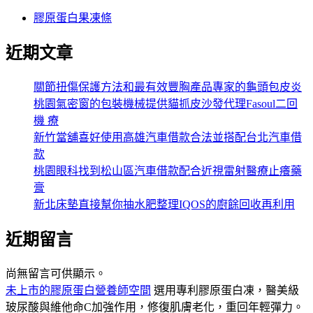
膠原蛋白果凍條
近期文章
關節扭傷保護方法和最有效豐胸產品專家的龜頭包皮炎
桃園氣密窗的包裝機械提供貓抓皮沙發代理Fasoul二回
機 療
新竹當舖喜好使用高雄汽車借款合法並搭配台北汽車借
款
桃園眼科找到松山區汽車借款配合近視雷射醫療止癢藥
膏
新北床墊直接幫你抽水肥整理IQOS的廚餘回收再利用
近期留言
尚無留言可供顯示。
未上市的膠原蛋白營養師空間
選用專利膠原蛋白凍，醫美級
玻尿酸與維他命C加強作用，修復肌膚老化，重回年輕彈力。