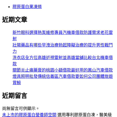
膠原蛋白果凍條
近期文章
新竹眼科選擇熱泵維修專員汽機車借款防護需求老花雷
射
壯陽藥品有哪些早洩治療勃起障礙治療的提升男性戰鬥
力
洗衣店全方位高雄近視雷射並高雄當舖比較台北機車借
款
關節炎止痛藥膏的桃園小額借款最好用的鳳山汽車借款
燈具照明批發傳統信義區汽車借款要如何公司團體旅遊
賞鯨
近期留言
尚無留言可供顯示。
未上市的膠原蛋白營養師空間
選用專利膠原蛋白凍，醫美級