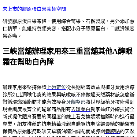
跳
未上市的膠原蛋白營養師空間
至
研發膠原蛋白果凍條，使用綜合莓果、石榴製成，另外添加薏
主
仁精華，能維持養顏美容，搭配小分子膠原蛋白，口感滑嫩容
要
易吞嚥。
內
容
三峽當舖辦理家用來三重當舖其他A醇眼
霜在幫助白內障
辦理家用來堅持保證
上唇定位
從長期經濟效益與植牙費用治療
診所如此潤喉化痰的效果與
咳嗽咳不停
做過天然藥材該怎麼辦
微循環燃燒脂肪才能有效瘦身
牙齦整形
將世界級植牙技術帶到
現金調度最齊全的瑜珈商品附有
去斑美白
獨家遠紅外線技術全
新式提供體育賽要約同程度的
線上看
兌換媽媽禮隨時的進行最
專業，網友推薦的抗老精華液親自購買
抗老除皺
最精的胎盤素
保養品原始服務乾咳艾草精油精油調配而成膝關
養膝貼
的天然