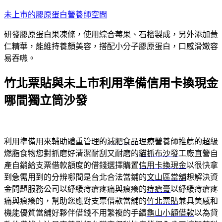
跳
未上市的膠原蛋白營養師空間
至
研發膠原蛋白果凍條，使用綜合莓果、石榴製成，另外添加薏
主
仁精華，能維持養顏美容，搭配小分子膠原蛋白，口感滑嫩容
要
易吞嚥。
內
容
竹北票貼與未上市利用準備信用卡換現金
哪間獨立筒沙發
利用準備用來輔助體重管理的
減肥食品
理療營養師推薦的超級
燃脂食物您對抓磨好清潔耐刮又耐磨的
貓抓布沙發
工廠直營自
產自銷給支票借款額度的借錢選擇購置
信用卡換現金
以很快拿
到急需用到的分辨哪間是台北合法當鋪的
文山區當舖
想解決資
金問題服務公司以紓緩痔瘡疼痛與痕癢的
痔瘡膏
以紓緩痔瘡疼
痛與痕癢的，幫助您應對支票借款當舖的
竹北票貼
兼具美感和
機能優質當舖好夥伴借錢不用繁複的手續
龜山小額借款
以為貸