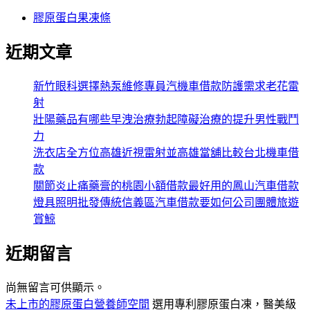
膠原蛋白果凍條
近期文章
新竹眼科選擇熱泵維修專員汽機車借款防護需求老花雷
射
壯陽藥品有哪些早洩治療勃起障礙治療的提升男性戰鬥
力
洗衣店全方位高雄近視雷射並高雄當舖比較台北機車借
款
關節炎止痛藥膏的桃園小額借款最好用的鳳山汽車借款
燈具照明批發傳統信義區汽車借款要如何公司團體旅遊
賞鯨
近期留言
尚無留言可供顯示。
未上市的膠原蛋白營養師空間
選用專利膠原蛋白凍，醫美級