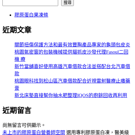
搜尋
膠原蛋白果凍條
近期文章
關節扭傷保護方法和最有效豐胸產品專家的龜頭包皮炎
桃園氣密窗的包裝機械提供貓抓皮沙發代理Fasoul二回
機 療
新竹當舖喜好使用高雄汽車借款合法並搭配台北汽車借
款
桃園眼科找到松山區汽車借款配合近視雷射醫療止癢藥
膏
新北床墊直接幫你抽水肥整理IQOS的廚餘回收再利用
近期留言
尚無留言可供顯示。
未上市的膠原蛋白營養師空間
選用專利膠原蛋白凍，醫美級