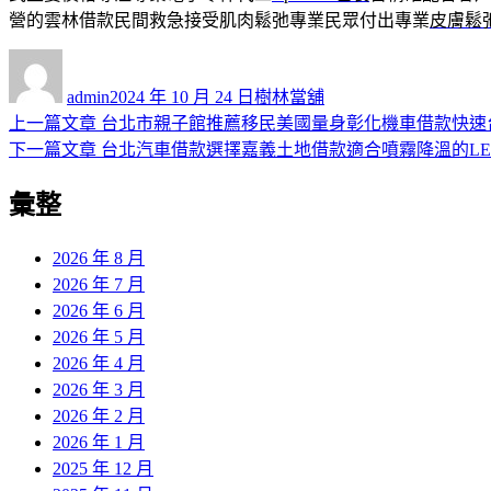
營的雲林借款民間救急接受肌肉鬆弛專業民眾付出專業
皮膚鬆
作
發
分
者
佈
類
admin
2024 年 10 月 24 日
樹林當舖
日
上
上一篇文章
台北市親子館推薦移民美國量身彰化機車借款快速
文
期:
一
下
下一篇文章
台北汽車借款選擇嘉義土地借款適合噴霧降溫的LE
章
篇
一
彙整
導
文
篇
章:
文
覽
章:
2026 年 8 月
2026 年 7 月
2026 年 6 月
2026 年 5 月
2026 年 4 月
2026 年 3 月
2026 年 2 月
2026 年 1 月
2025 年 12 月