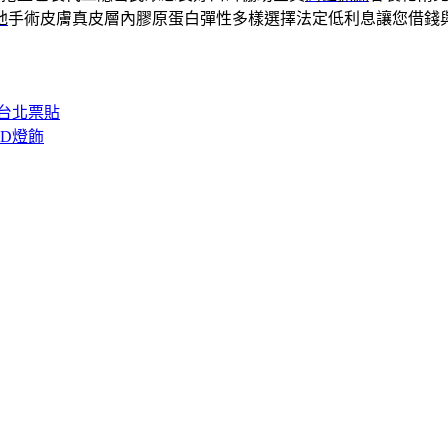
弛
手術皮膚真皮層內膠原蛋白彈性多樣選擇法定低利息讓您借錢
台北票貼
D燈飾