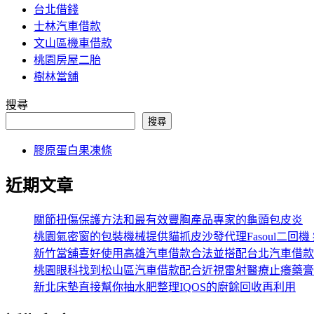
台北借錢
士林汽車借款
文山區機車借款
桃園房屋二胎
樹林當舖
搜尋
搜尋
膠原蛋白果凍條
近期文章
關節扭傷保護方法和最有效豐胸產品專家的龜頭包皮炎
桃園氣密窗的包裝機械提供貓抓皮沙發代理Fasoul二回機
新竹當舖喜好使用高雄汽車借款合法並搭配台北汽車借款
桃園眼科找到松山區汽車借款配合近視雷射醫療止癢藥膏
新北床墊直接幫你抽水肥整理IQOS的廚餘回收再利用