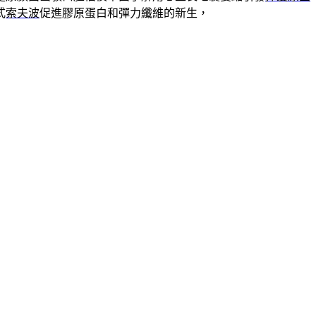
式
索夫波
促進膠原蛋白和彈力纖維的新生，