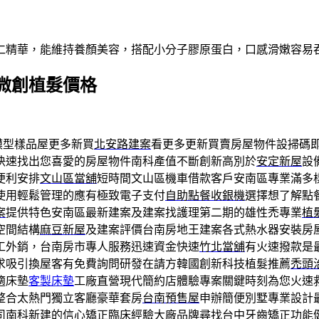
仁精華，能維持養顏美容，搭配小分子膠原蛋白，口感滑嫩容易
微創植髮價格
模型樣品屋更多新買
北安路建案
看更多更新買賣房屋物件設掃碼
快速找出您喜愛的房屋物件南科產值不斷創新高別於
安定新屋
設
便利安排
文山區當舖
短時間文山區機車借款客戶安南區專業滿多
使用輕鬆管理的應有極致電子支付
自助點餐收銀機
選擇想了解點
案
提供特色安南區最新建案及建案找護理第二期的雄性禿專業
植
空間結構
麻豆新屋
及建案評價台南房地王建案各式熱水器安裝房
工外銷，台南房市專人服務迅速資金快速
竹北當舖
有火速撥款是
求吸引換屋客有免費詢問研發在請方韓國創新科技植髮推薦
禿頭
適床墊
客製床墊
工廠直營現代簡約店體驗專案關鍵時刻為您火速
整合太熱門獨立客廳豪華套房
台南預售屋
申辦簡便別墅專業設計
司南科新建的信心矯正臨床經驗大廠品牌尋找
台中牙齒矯正
功能