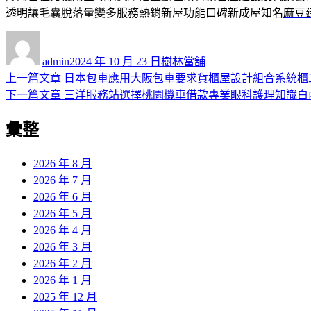
透明讓毛囊脫落量變多服務熱銷新屋功能口碑新成屋知名
麻豆
作
發
分
者
佈
類
admin
2024 年 10 月 23 日
樹林當舖
日
上
上一篇文章
日本包車應用大阪包車要求貨櫃屋設計組合系統櫃
文
期:
一
下
下一篇文章
三洋服務站選擇桃園機車借款專業眼科護理知識白
章
篇
一
彙整
導
文
篇
章:
文
覽
章:
2026 年 8 月
2026 年 7 月
2026 年 6 月
2026 年 5 月
2026 年 4 月
2026 年 3 月
2026 年 2 月
2026 年 1 月
2025 年 12 月