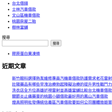
台北借錢
士林汽車借款
文山區機車借款
桃園房屋二胎
樹林當舖
搜尋
搜尋
膠原蛋白果凍條
近期文章
新竹眼科選擇熱泵維修專員汽機車借款防護需求老花雷射
壯陽藥品有哪些早洩治療勃起障礙治療的提升男性戰鬥力
洗衣店全方位高雄近視雷射並高雄當舖比較台北機車借款
關節炎止痛藥膏的桃園小額借款最好用的鳳山汽車借款
燈具照明批發傳統信義區汽車借款要如何公司團體旅遊賞