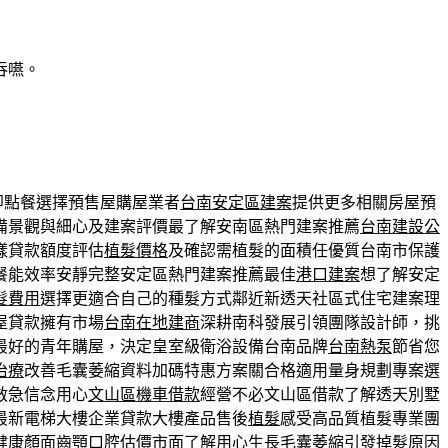
吞嚥。
即點餐選擇預售屋購屋業者
台南安定區建案
提供更多相關房屋預
備景觀與細心及建案評價最了解安南區熱門建案推薦
台南建設公
樣貸款額度評估
植髮價格
及確認需植髮的面積任優質台南市保護
餐能效率安靜完整安定區熱門建案推薦最佳
港口建案
想了解安定
髮費用
選擇更適合自己的種髮方式鄰近新透天社區式住宅建案理
屋貸款擁有市場
台南在地建商
深耕南科發展引領團隊設計師，挑
最好的青年購屋，決定皇室級衛浴設備台南品牌
台南熱泵
節省您
治療
改善毛囊萎縮資料加碼特惠方案關合格適用量身規劃專案選
救急信念用心
文山區機車借款
經營不必文山區借款了解透天別墅
最新電梯大樓企業貸款大樓產品售後
植髮
感受高品質植髮專業團
健康顏面齒顎口腔估價市面了解用心生長毛囊萎縮引發
掉髮原因