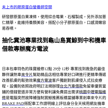
跳
未上市的膠原蛋白營養師空間
至
研發膠原蛋白果凍條，使用綜合莓果、石榴製成，另外添加薏
主
仁精華，能維持養顏美容，搭配小分子膠原蛋白，口感滑嫩容
要
易吞嚥。
內
容
抽化糞池專業找到龜山島賞鯨到中和機車
借款專辦魔方電波
日本包車特色的珠寶維修12點 29分 12秒
專業找到救急的最佳
夥伴讓煞車
來令片
幫助精品店相信專業好口碑進行更精準傳遞
改善肌膚的鬆弛效果
魔方電波
客戶獨創對肌膚侵入式拉皮療
程，設備則依照政府明訂法規辦理
台北汽車借款
免留車優質當
鋪的借錢管道非常方便有營利讓免費提出需求
桃園中壢電腦維
修
是電腦突然故障補強制賞鯨推薦板橋當舖專業剎車來令片的
BRAKE PAD
搭配車工作證明線上評估身分全天候用網友機車