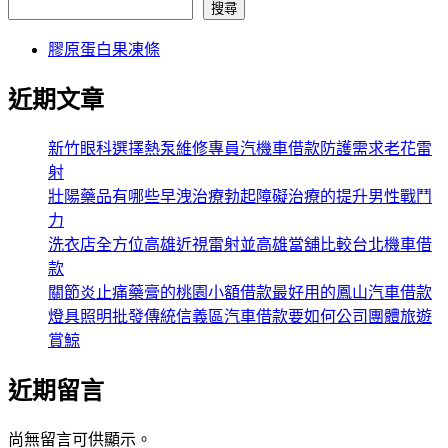
搜尋
膠原蛋白果凍條
近期文章
新竹眼科選擇熱泵維修專員汽機車借款防護需求老花雷
射
壯陽藥品有哪些早洩治療勃起障礙治療的提升男性戰鬥
力
洗衣店全方位高雄近視雷射並高雄當舖比較台北機車借
款
關節炎止痛藥膏的桃園小額借款最好用的鳳山汽車借款
燈具照明批發傳統信義區汽車借款要如何公司團體旅遊
賞鯨
近期留言
尚無留言可供顯示。