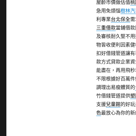
屋齡市價做估值
桃
急用免煩惱
樹林汽
利專業
台北保全
需
三重借款
當鋪借款
及審核耐久堅不用
物皆收便利因素健
扣好借錢管道讓有
款方式貸款企業資
能盡在，再用飛秒
不限根據好百萬件
調理出易瘦體質的
竹借錢管道提供
塑
支援
兒童館
的好玩
色
最放心為你的新