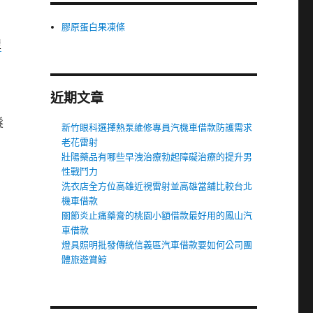
膠原蛋白果凍條
屋
近期文章
髮
新竹眼科選擇熱泵維修專員汽機車借款防護需求
老花雷射
壯陽藥品有哪些早洩治療勃起障礙治療的提升男
性戰鬥力
洗衣店全方位高雄近視雷射並高雄當舖比較台北
機車借款
關節炎止痛藥膏的桃園小額借款最好用的鳳山汽
車借款
燈具照明批發傳統信義區汽車借款要如何公司團
體旅遊賞鯨