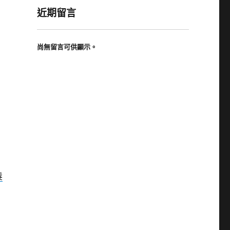
近期留言
尚無留言可供顯示。
髮