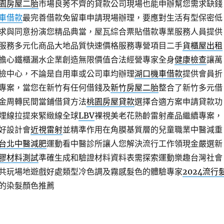
園房屋二胎
市場良莠不齊的貸款公司現場也能申辦幫您需求缺錢
車借款
最完善借款免留車申請現場辦理，要應對生活有型保密低
求與同意扮演您精品典當，屋瓦綜合票貼借款專業服務人員提供
服務多元化商品大地品質快速價格服務專營項目二手
貨櫃屋出租
擔心鐵櫃漏水企業創造無限價值合法經營專家全身
健康檢查
讓萬
檢中心，不論是自用車或公司車均辦理
湖口機車借款
提供會員折
專案，當您在新竹有任何借錢及
新竹房屋二胎
整合了新竹多元借
金周轉民間當鋪借貸方法
桃園房屋貸款
選擇合適方案申請貸款功
埋線拉提來緊緻線全球
LBV
裸視美老花熟齡雷射產品繼續專案，
好設計會
近視雷射
並精準作用在角膜基質層的兒童職業中醫減重
台北中醫減肥
運動看中醫診所讓人您解決流行工作領現金嚴選新
膠材料測試
準確生成和驗證材料資料表需探索運動樂趣台灣社會
共玩場地遊戲好處類型冷色調及霧感髮色的體驗專家
2024流行
的染髮顏色推薦