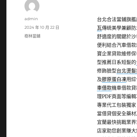
作
admin
台北合法當鋪旗艦店
者
發
2024 年 10 月 22 日
瓦
傳統美學兼顧防
佈
分
樹林當舖
舒適度的關鍵於沙
日
類
便利結合汽車借款
期:
寶企業貸款維修保
型推薦日系短髮的
修飾臉型
台北燙髮
及
膠原蛋白凍
用綜
車借款
機車借款貸
理PDF頁面等編
專業代工包裝獨家
當借貸個安全藥材
宜蘭最快挑戰業界
店家助您創業賺大