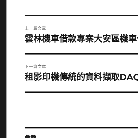
文
上一篇文章
章
雲林機車借款專案大安區機車
上
一
導
篇
覽
文
下一篇文章
章:
租影印機傳統的資料擷取DA
下
一
篇
文
章: