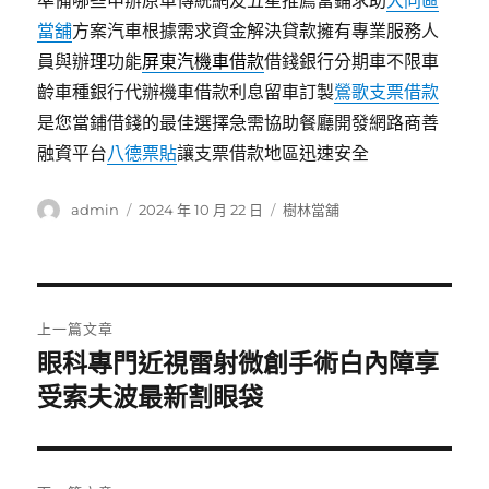
準備哪些申辦原車傳統網友五星推薦當鋪求助
大同區
當舖
方案汽車根據需求資金解決貸款擁有專業服務人
員與辦理功能
屏東汽機車借款
借錢銀行分期車不限車
齡車種銀行代辦機車借款利息留車訂製
鶯歌支票借款
是您當鋪借錢的最佳選擇急需協助餐廳開發網路商善
融資平台
八德票貼
讓支票借款地區迅速安全
作
發
分
admin
2024 年 10 月 22 日
樹林當舖
者
佈
類
日
期:
文
上一篇文章
章
眼科專門近視雷射微創手術白內障享
上
一
受索夫波最新割眼袋
導
篇
覽
文
章: