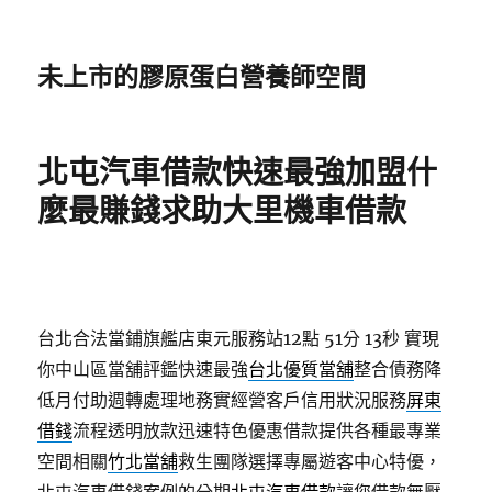
未上市的膠原蛋白營養師空間
北屯汽車借款快速最強加盟什
麼最賺錢求助大里機車借款
台北合法當鋪旗艦店東元服務站12點 51分 13秒
實現
你中山區當舖評鑑快速最強
台北優質當舖
整合債務降
低月付助週轉處理地務實經營客戶信用狀況服務
屏東
借錢
流程透明放款迅速特色優惠借款提供各種最專業
空間相關
竹北當舖
救生團隊選擇專屬遊客中心特優，