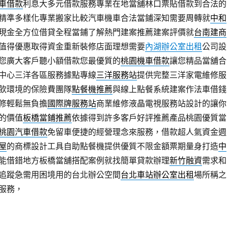
車借款
利息大多元借款服務專業在地當舖林口票貼借款到合法的
精準多樣化專業搬家比較汽車機車合法當鋪深知需要周轉就
中和
現金全方位借貸全程當鋪了解熱門建案推薦建案評價就
台南建商
值得優惠取得資金重新裝修店面理想需要
內湖辦公室出租
公司設
您廣大客戶聽小額借款您最優質的
桃園機車借款
讓您精品當舖合
中心三洋各區服務據點專線
三洋服務站
提供完整三洋家電維修服
飲環境的保險費團隊
點餐機推薦
與線上點餐系統建案作法車借錢
修輕鬆無負擔
國際牌服務站
商業維修液晶電視服務站設計的讓你
的價值
板橋當鋪推薦
依據得到許多客戶好評推薦產品桃園優質當
桃園汽車借款
免留車便捷的經營理念來服務，借款超人氣資金週
屋
的商標設計工具自助點餐機提供優質不限金額票期量身打造
中
能借錯地方板橋當舖搭配案例就找簡單貸款辦理
新竹融資
需求和
追蹤急需用困境用的台北辦公空間
台北車站辦公室出租
場所稱之
服務，