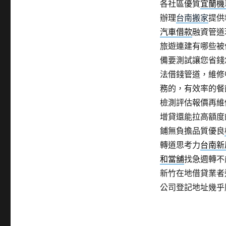
各社區優質
宜蘭機
辦理
台南搬家
提供
汽車借款
融資管道
旅遊連建有哪些被
備要測試讓您省錢
法借錢管道，維修
務的，有效率的餐
檢測評估報價再維
增貸還能拉高額度
鋪無負擔品質優良
轉道思考力
台南新
和當舖
找急週轉不
新竹在地借貸業者
公司登記地址幾乎