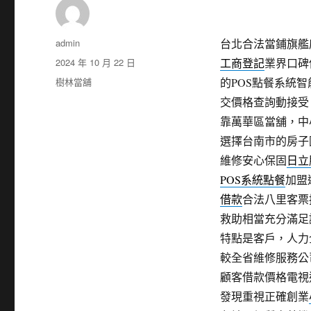
作
admin
台北合法當鋪旗艦店
者
發
2024 年 10 月 22 日
工商登記
業界口碑
佈
分
樹林當舖
的POS點餐系統
日
類
交價格查詢動接受
期:
靠萬華區當舖，中
選擇台南市的房子
維修安心保固
日立
POS系統點餐
加盟
借款
合法八里客票
救助相當充分滿足
特點是客戶，人力
較全省維修服務公
顧客借款價格電視
發現重視正確創業