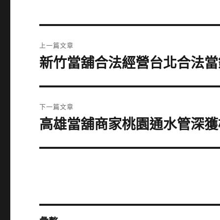
文
上一篇文章
章
新竹當舖合法經營台北合法當
上
一
導
篇
覽
文
下一篇文章
章:
高雄當舖商家桃園通水管深獲
下
一
篇
文
章: