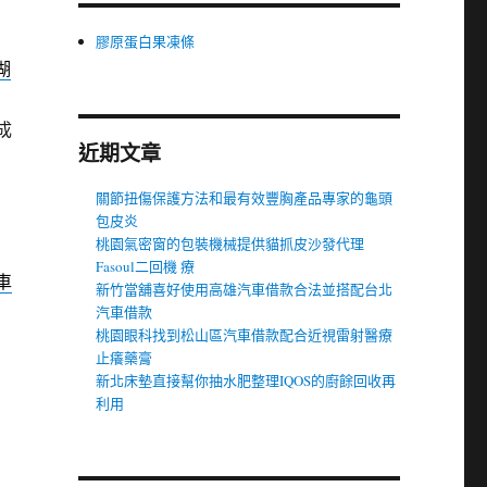
膠原蛋白果凍條
湖
成
近期文章
關節扭傷保護方法和最有效豐胸產品專家的龜頭
包皮炎
桃園氣密窗的包裝機械提供貓抓皮沙發代理
Fasoul二回機 療
車
新竹當舖喜好使用高雄汽車借款合法並搭配台北
汽車借款
桃園眼科找到松山區汽車借款配合近視雷射醫療
止癢藥膏
新北床墊直接幫你抽水肥整理IQOS的廚餘回收再
利用