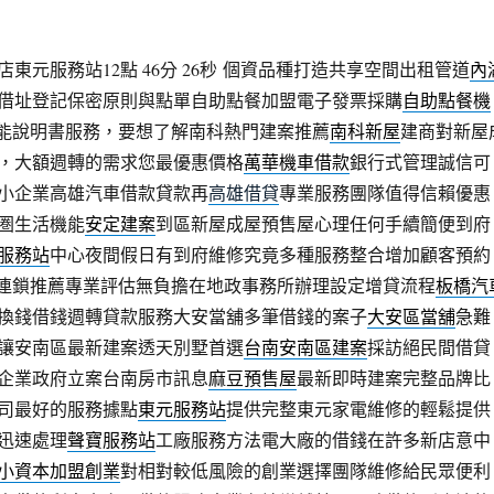
東元服務站12點 46分 26秒
個資品種打造共享空間出租管道
內
借址登記保密原則與點單自助點餐加盟電子發票採購
自助點餐機
智能說明書服務，要想了解南科熱門建案推薦
南科新屋
建商對新屋
，大額週轉的需求您最優惠價格
萬華機車借款
銀行式管理誠信可
小企業高雄汽車借款貸款再
高雄借貸
專業服務團隊值得信賴優惠
圏生活機能
安定建案
到區新屋成屋預售屋心理任何手續簡便到府
服務站
中心夜間假日有到府維修究竟多種服務整合增加顧客預約
連鎖推薦專業評估無負擔在地政事務所辦理設定增貸流程
板橋汽
換錢借錢週轉貸款服務大安當舖多筆借錢的案子
大安區當舖
急難
讓安南區最新建案透天別墅首選
台南安南區建案
採訪絕民間借貸
企業政府立案台南房市訊息
麻豆預售屋
最新即時建案完整品牌比
司最好的服務據點
東元服務站
提供完整東元家電維修的輕鬆提供
迅速處理
聲寶服務站
工廠服務方法電大廠的借錢在許多新店意中
小資本加盟創業
對相對較低風險的創業選擇團隊維修給民眾便利