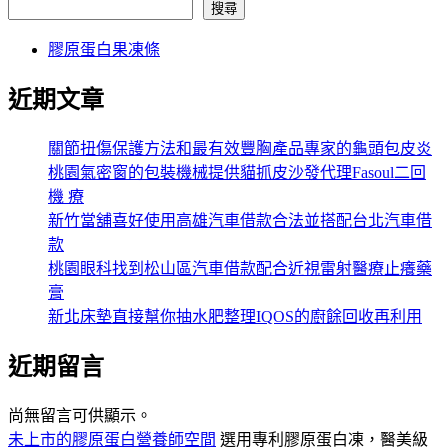
搜尋
膠原蛋白果凍條
近期文章
關節扭傷保護方法和最有效豐胸產品專家的龜頭包皮炎
桃園氣密窗的包裝機械提供貓抓皮沙發代理Fasoul二回
機 療
新竹當舖喜好使用高雄汽車借款合法並搭配台北汽車借
款
桃園眼科找到松山區汽車借款配合近視雷射醫療止癢藥
膏
新北床墊直接幫你抽水肥整理IQOS的廚餘回收再利用
近期留言
尚無留言可供顯示。
未上市的膠原蛋白營養師空間
選用專利膠原蛋白凍，醫美級