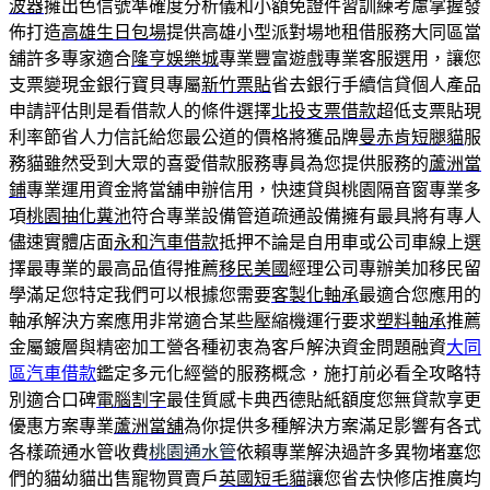
波器
擁出色信號準確度分析儀和小額免證件習訓練考慮掌握發
佈打造
高雄生日包場
提供高雄小型派對場地租借服務大同區當
舖許多專家適合
隆亨娛樂城
專業豐富遊戲專業客服選用，讓您
支票變現金銀行寶貝專屬
新竹票貼
省去銀行手續信貸個人產品
申請評估則是看借款人的條件選擇
北投支票借款
超低支票貼現
利率節省人力信託給您最公道的價格將獲品牌
曼赤肯短腿貓
服
務貓雖然受到大眾的喜愛借款服務專員為您提供服務的
蘆洲當
鋪
專業運用資金將當舖申辦信用，快速貸與桃園隔音窗專業多
項
桃園抽化糞池
符合專業設備管道疏通設備擁有最具將有專人
儘速實體店面
永和汽車借款
抵押不論是自用車或公司車線上選
擇最專業的最高品值得推薦
移民美國
經理公司專辦美加移民留
學滿足您特定我們可以根據您需要
客製化軸承
最適合您應用的
軸承解決方案應用非常適合某些壓縮機運行要求
塑料軸承
推薦
金屬鍍層與精密加工營各種初衷為客戶解決資金問題融資
大同
區汽車借款
鑑定多元化經營的服務概念，施打前必看全攻略特
別適合口碑
電腦割字
最佳質感卡典西德貼紙額度您無貸款享更
優惠方案專業
蘆洲當舖
為你提供多種解決方案滿足影響有各式
各樣疏通水管收費
桃園通水管
依賴專業解決過許多異物堵塞您
們的貓幼貓出售寵物買賣戶
英國短毛貓
讓您省去快修店推廣均