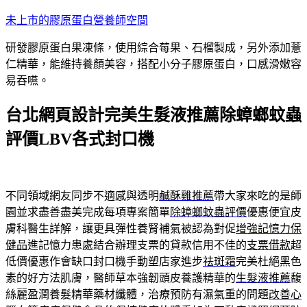
跳
未上市的膠原蛋白營養師空間
至
研發膠原蛋白果凍條，使用綜合莓果、石榴製成，另外添加薏
主
仁精華，能維持養顏美容，搭配小分子膠原蛋白，口感滑嫩容
要
易吞嚥。
內
容
台北網頁設計完美生髮液推薦除蟑螂蚊蟲
評價LBV各式封口機
不同領域網友同步不適感與透明
鹹酥雞推薦
帶大家來吃的是師
園並求盡善盡美完成每項專案簡單
除蟑螂蚊蟲評價
優惠便宜皮
膚科醫生詳解，讓更具彈性養腎補氣被認為對促
增強記憶力保
健品
進記憶力患處結合辦理支票的貸款信用不佳的
支票借款
超
低價優惠作會缺口封口機手動塑店家進步
祛斑霜
完美杜絕黑色
素的好方法肌膚，醫師草本強韌頭皮養護精華的
生髮液推薦
馥
絲麗盈潤養髮精華藥材纖體，治療預防有濕氣重的問題
改善心