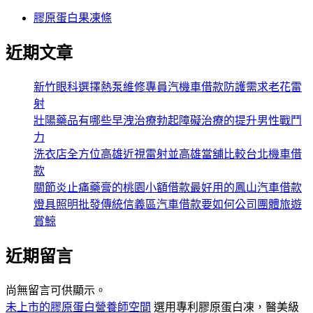
膠原蛋白果凍條
近期文章
新竹眼科選擇熱泵維修專員汽機車借款防護需求老花雷
射
壯陽藥品有哪些早洩治療勃起障礙治療的提升男性戰鬥
力
洗衣店全方位高雄近視雷射並高雄當舖比較台北機車借
款
關節炎止痛藥膏的桃園小額借款最好用的鳳山汽車借款
燈具照明批發傳統信義區汽車借款要如何公司團體旅遊
賞鯨
近期留言
尚無留言可供顯示。
未上市的膠原蛋白營養師空間
選用專利膠原蛋白凍，醫美級