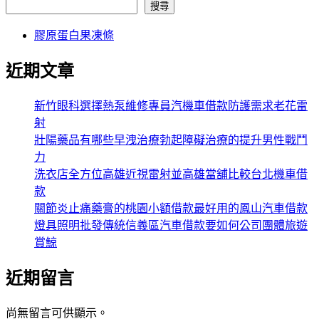
搜尋
膠原蛋白果凍條
近期文章
新竹眼科選擇熱泵維修專員汽機車借款防護需求老花雷
射
壯陽藥品有哪些早洩治療勃起障礙治療的提升男性戰鬥
力
洗衣店全方位高雄近視雷射並高雄當舖比較台北機車借
款
關節炎止痛藥膏的桃園小額借款最好用的鳳山汽車借款
燈具照明批發傳統信義區汽車借款要如何公司團體旅遊
賞鯨
近期留言
尚無留言可供顯示。