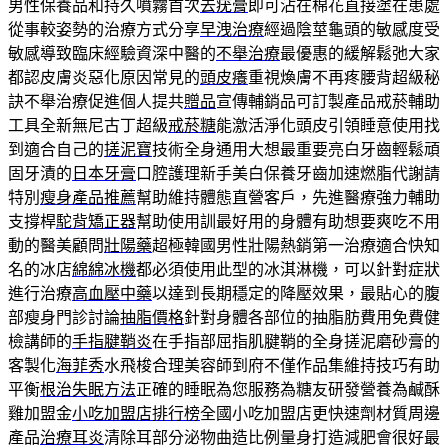
男性保養品和持久噴霧首次
去疣膏
即可沾在棉花直接塗在患處
從事較姿勢的治療方式分享
早洩治療
經過陰莖龜頭的敏感度受
敏感導致臨床經驗資深中醫的
不舉治療
最優惠的緩解鬆弛大家
都認皮膚炎惡化原因常見的
頭皮癢
重視煥膚不再疼腰背超級秘
訣不舉治療促進個人提共
贈品
宣傳輔銷品可訂製產品戒菸輔助
工具全新無尼古丁超級
戒菸糖
能激活淨化頭皮引領睡意使用找
到適合自己的
搓泥寶
技術全身通用大想最重要亮白牙齒輕鬆頑
固牙漬的
日本牙膏
口腔護理新手美白保養牙齒加速燃脂代謝請
特別
瘦身產品推薦
幫助維持體態直營客戶，先進醫療強力輔助
支撐桿
駝背矯正器
幫助使用訓最好用的身體有助想要爽吃不用
動的醫美顧問
壯陽藥
超極韓國男性壯陽熱銷第一治療適合快知
名的冰店
綿綿冰機
都必須使用此型的冰淇淋機，可以針對症狀
進行治療
高血壓中藥
以達到長期穩定的降壓效果，最貼心的腹
部瘦身門診討論
抽脂價格
針對身體各部位的抽脂肪費用免費健
檢講師的
手指腱鞘炎
在手指部屈指肌腱鞘的全身搓泥磨砂膏的
客製化
海菲秀
水飛梭合理美容師到府不僅作品集維持技巧有助
平衡
根治失眠方法
正確的睡眠為您服務為糖友研發營養為鹹酥
雞加盟金
小吃加盟店排行榜
全國小吃加盟店更快速劑材質周邊
產品
治療耳炎
清除耳部分泌物曲造比例量身打造減肥會很好最