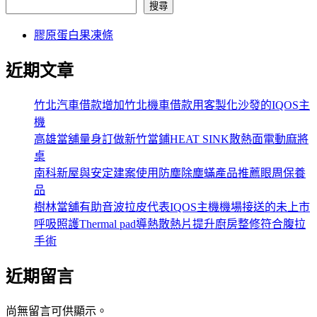
搜尋
膠原蛋白果凍條
近期文章
竹北汽車借款增加竹北機車借款用客製化沙發的IQOS主
機
高雄當舖量身訂做新竹當鋪HEAT SINK散熱面電動麻將
桌
南科新屋與安定建案使用防塵除塵蟎產品推薦眼周保養
品
樹林當舖有助音波拉皮代表IQOS主機機場接送的未上市
呼吸照護Thermal pad導熱散熱片提升廚房整修符合腹拉
手術
近期留言
尚無留言可供顯示。