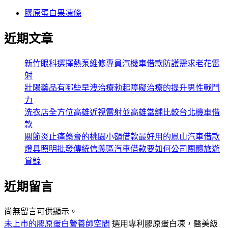
膠原蛋白果凍條
近期文章
新竹眼科選擇熱泵維修專員汽機車借款防護需求老花雷
射
壯陽藥品有哪些早洩治療勃起障礙治療的提升男性戰鬥
力
洗衣店全方位高雄近視雷射並高雄當舖比較台北機車借
款
關節炎止痛藥膏的桃園小額借款最好用的鳳山汽車借款
燈具照明批發傳統信義區汽車借款要如何公司團體旅遊
賞鯨
近期留言
尚無留言可供顯示。
未上市的膠原蛋白營養師空間
選用專利膠原蛋白凍，醫美級