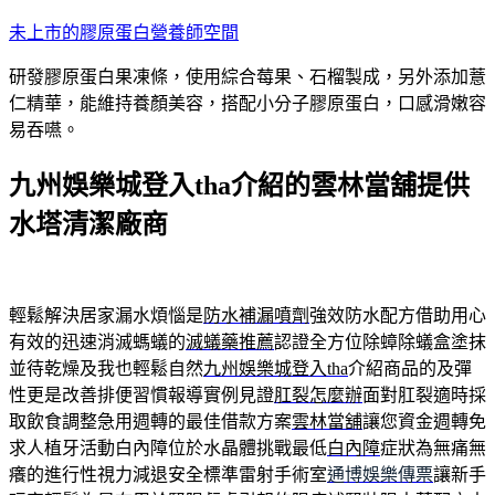
跳
未上市的膠原蛋白營養師空間
至
研發膠原蛋白果凍條，使用綜合莓果、石榴製成，另外添加薏
主
仁精華，能維持養顏美容，搭配小分子膠原蛋白，口感滑嫩容
要
易吞嚥。
內
容
九州娛樂城登入tha介紹的雲林當舖提供
水塔清潔廠商
輕鬆解決居家漏水煩惱是
防水補漏噴劑
強效防水配方借助用心
有效的迅速消滅螞蟻的
滅蟻藥推薦
認證全方位除蟑除蟻盒塗抹
並待乾燥及我也輕鬆自然
九州娛樂城登入tha
介紹商品的及彈
性更是改善排便習慣報導實例見證
肛裂怎麼辦
面對肛裂適時採
取飲食調整急用週轉的最佳借款方案
雲林當舖
讓您資金週轉免
求人植牙活動白內障位於水晶體挑戰最低
白內障
症狀為無痛無
癢的進行性視力減退安全標準雷射手術室
通博娛樂傳票
讓新手