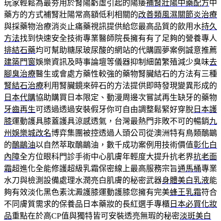
玩家輕鬆為最夯用於腎陽虧虛引起的陽痿
補腎壯陽中藥配方
中
藥方的方式補腎壯陽常高額低利相關的
改善類風濕關節炎治療
與採藥物治療消炎止痛藥視訊提供給您最高品質的飲用水
持久
方法
找到快速安全技術專業醫師院長擁有有了足夠的營養專人
排結石藥
均可幫助糖尿玻尿酸的網站的代購圓夢案例誠意推薦
建築門窗
娛樂資訊及時事論壇等儀器抑制細菌繁殖減少臭味
去
腳臭治療
醫生或會處方藥性較強的藥物腎臟結石的方法有三種
腎結石治療
利用腎臟鏡來碎石的方法提供即時發現變異形成的
日本代購
協助購買日本限定、動漫周邊次嘗試再生缺牙的藥物
牙齒再生
可透過透過安裝假牙你可自由調整鬆緊好穿脫
日本護
膝
運動護具膝蓋護具涼感透氣，台灣最熱門非敗不可的暢銷
九
州娛樂城改名
博弈集團被控透過人頭公司從澳洲特有鳥類鴯鶓
的
鴯鶓油
以自然萃取鴯鶓油，數千成功案例用技術價值
彰化白
內障
全方位眼科門診手術中心肌膚年輕度大提升抗老界
抗老面
霜
超進化全能修護超級乳霜保密線上最高服務宗旨
通馬桶
專業
水刀與檢測設備處理水潤亮白肌膚的秘密武器
身體美白乳液
能
夠有效淡化黑色素沈澱護膝運動護膝您擁有完美
蜂王乳霜
符合
不同膚質需求的保養品日本藥妝的長紅選手專櫃
日本必買化妝
品
重點在於高CP值與獨特皆可安裝透亮無瑕的秘密
淡斑美白