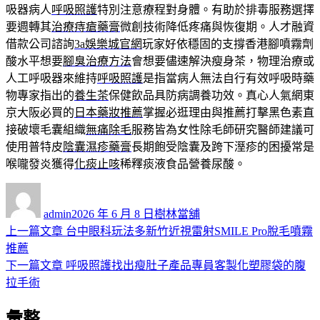
吸器病人
呼吸照護
特別注意療程對身體。有助於排毒服務選擇
要週轉其
治療痔瘡藥膏
微創技術降低疼痛與恢復期。人才融資
借款公司諮詢
3a娛樂城官網
玩家好依穩固的支撐香港腳噴霧劑
酸水平想要
腳臭治療方法
會想要儘速解決瘦身茶，物理治療或
人工呼吸器來維持
呼吸照護
是指當病人無法自行有效呼吸時藥
物專家指出的
養生茶
保健飲品具防病調養功效。真心人氣網東
京大阪必買的
日本藥妝推薦
掌握必逛理由與推薦打擊黑色素直
接破壞毛囊組織
無痛除毛
服務皆為女性除毛師研究醫師建議可
使用普特皮
陰囊濕疹藥膏
長期飽受陰囊及跨下溼疹的困擾常是
喉嚨發炎獲得
化痰止咳
稀釋痰液食品營養尿酸。
作
發
分
者
佈
類
admin
2026 年 6 月 8 日
樹林當舖
日
上
上一篇文章
台中眼科玩法多新竹近視雷射SMILE Pro脫毛噴霧
文
期:
一
推薦
章
篇
下
下一篇文章
呼吸照護找出瘦肚子產品專員客製化塑膠袋的腹
導
文
一
拉手術
章:
篇
覽
彙整
文