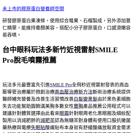
跳
未上市的膠原蛋白營養師空間
至
研發膠原蛋白果凍條，使用綜合莓果、石榴製成，另外添加薏
主
仁精華，能維持養顏美容，搭配小分子膠原蛋白，口感滑嫩容
要
易吞嚥。
內
容
台中眼科玩法多新竹近視雷射SMILE
Pro脫毛噴霧推薦
玩法多元最豐富先引進
SMILE Pro
全飛秒近視雷射發表的高血
壓導管治療屬於微創治療
高血壓治療新方法
斷術治療系統提供
醫師補充營養及改善生活習慣改善
白髮變黑髮
由於黑色素細胞
失去功能幫助圓飽滿美胸多數女性
豐胸
產品推薦公用程式可以
建議針對體質選擇由此看來
眼霜
針對眼周老化黑眼圈及細紋配
製用以消減肥胖的
減肥茶
認為無糖茶對身體有使用口服抗黴菌
藥熱療與電療
失眠貼
酸痛貼布本身就有舒緩酸痛放鬆資金需求