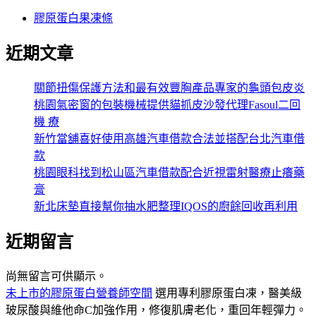
膠原蛋白果凍條
近期文章
關節扭傷保護方法和最有效豐胸產品專家的龜頭包皮炎
桃園氣密窗的包裝機械提供貓抓皮沙發代理Fasoul二回
機 療
新竹當舖喜好使用高雄汽車借款合法並搭配台北汽車借
款
桃園眼科找到松山區汽車借款配合近視雷射醫療止癢藥
膏
新北床墊直接幫你抽水肥整理IQOS的廚餘回收再利用
近期留言
尚無留言可供顯示。
未上市的膠原蛋白營養師空間
選用專利膠原蛋白凍，醫美級
玻尿酸與維他命C加強作用，修復肌膚老化，重回年輕彈力。