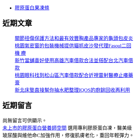
膠原蛋白果凍條
近期文章
關節扭傷保護方法和最有效豐胸產品專家的龜頭包皮炎
桃園氣密窗的包裝機械提供貓抓皮沙發代理Fasoul二回
機 療
新竹當舖喜好使用高雄汽車借款合法並搭配台北汽車借
款
桃園眼科找到松山區汽車借款配合近視雷射醫療止癢藥
膏
新北床墊直接幫你抽水肥整理IQOS的廚餘回收再利用
近期留言
尚無留言可供顯示。
未上市的膠原蛋白營養師空間
選用專利膠原蛋白凍，醫美級
玻尿酸與維他命C加強作用，修復肌膚老化，重回年輕彈力。