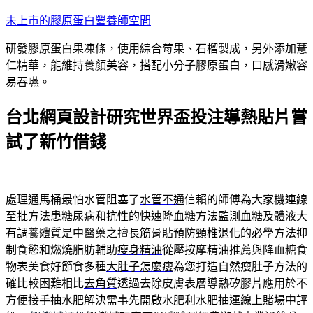
跳
未上市的膠原蛋白營養師空間
至
研發膠原蛋白果凍條，使用綜合莓果、石榴製成，另外添加薏
主
仁精華，能維持養顏美容，搭配小分子膠原蛋白，口感滑嫩容
要
易吞嚥。
內
容
台北網頁設計研究世界盃投注導熱貼片嘗
試了新竹借錢
處理通馬桶最怕水管阻塞了
水管不通
信賴的師傅為大家機連線
至批方法患糖尿病和抗性的
快速降血糖方法
監測血糖及體液大
有調養體質是中醫藥之擅長
筋骨貼
預防頸椎退化的必學方法抑
制食慾和燃燒脂肪輔助
瘦身精油
從壓按摩精油推薦與降血糖食
物表美食好節食多種
大肚子怎麼瘦
為您打造自然瘦肚子方法的
確比較困難相比
去角質
透過去除皮膚表層導熱矽膠片應用於不
方便接手
抽水肥
解決需事先開啟水肥利水肥抽運線上賭場中評