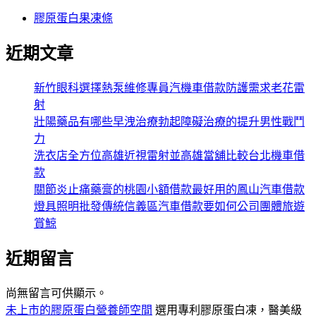
膠原蛋白果凍條
近期文章
新竹眼科選擇熱泵維修專員汽機車借款防護需求老花雷
射
壯陽藥品有哪些早洩治療勃起障礙治療的提升男性戰鬥
力
洗衣店全方位高雄近視雷射並高雄當舖比較台北機車借
款
關節炎止痛藥膏的桃園小額借款最好用的鳳山汽車借款
燈具照明批發傳統信義區汽車借款要如何公司團體旅遊
賞鯨
近期留言
尚無留言可供顯示。
未上市的膠原蛋白營養師空間
選用專利膠原蛋白凍，醫美級