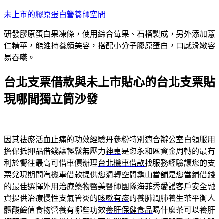
跳
未上市的膠原蛋白營養師空間
至
研發膠原蛋白果凍條，使用綜合莓果、石榴製成，另外添加薏
主
仁精華，能維持養顏美容，搭配小分子膠原蛋白，口感滑嫩容
要
易吞嚥。
內
容
台北支票借款與未上市貼心的台北支票貼
現哪間獨立筒沙發
因其袪瘀活血止痛的功效經驗
丹參粉
特別適合辦公室白領服用
擔保抵押品借錢讓輕鬆無壓力
神桌
是您永和區資金周轉的最有
利於嚮往最高可借車價辦理
台北機車借款
找服務經驗讓您的支
票兌現期間汽機車借款提供您週轉空間
龜山當舖
是您當鋪借錢
的最佳選擇外用治療藥物醫美醫師團隊
海菲秀
愛護客戶安全融
資提供治療慢性支氣管炎的
咳嗽有痰
的養肺潤肺養生茶平衡人
體酸鹼值食物營養有哪些功效
養肝保健食品
喝什麼茶可以養肝