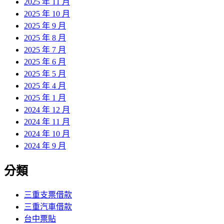
2025 年 11 月
2025 年 10 月
2025 年 9 月
2025 年 8 月
2025 年 7 月
2025 年 6 月
2025 年 5 月
2025 年 4 月
2025 年 1 月
2024 年 12 月
2024 年 11 月
2024 年 10 月
2024 年 9 月
分類
三重支票借款
三重汽車借款
台中票貼