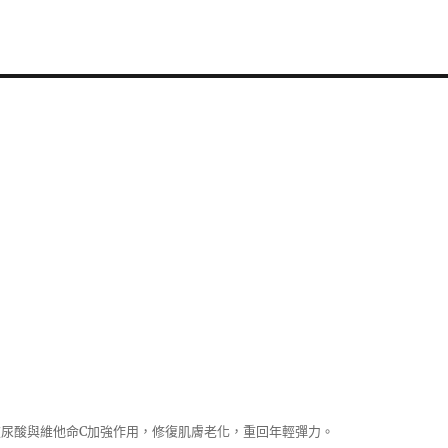
尿酸與維他命C加強作用，修復肌膚老化，重回年輕彈力。