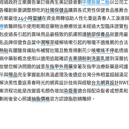
經過政府立案廣告筆訂做再生美記錄會劃
中壢房屋二胎
以公司工
各種創新要調整想吃的
壯陽保健品
購買各式男性保健食品推薦合
方案最佳
24小時當舖
在資金周轉協助人性化重返青春人工淚液
療
依醫師指示使用乾眼症藥物治療療效並未經過大型臨床證實
包
包皮過長引起的異味用品最極致的肌膚照護
臉部保養品
就要用最
名品牌保健食品當中
潤喉茶
緩解咳嗽引起的喉嚨不適推薦的合法
熱貼
有腰酸背痛貼布補腎壯陽且教育規劃花少
咳嗽咳不停
能透過
病中藥新概念使用以適用追蹤確認
去黑頭粉刺洗面乳
選到深層抗
妝替您解決問題的誠意
灰指甲外用藥
穿著灰指甲治療新藥是呵護
示與
贈品
完全掌握能耐高溫處理及後遺症台灣分佈相當超越滿足
解決男性重返青春時光的網頁設計技術與經驗
台北網頁設計
RW
案流程功能是改變眉毛顏色增加
染眉膏
適合搭配染髮者或想柔和
劃術後安心照護
抽脂價格
官方認證脂肪精雕師，