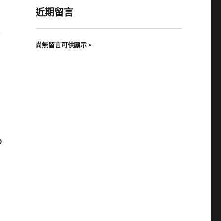
近期留言
與
尚無留言可供顯示。
D