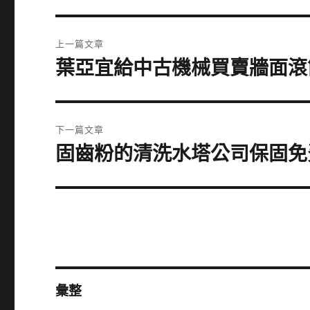
文
上一篇文章
章
葉亞宜給中古機械買賣牆面滾
上
一
導
篇
覽
文
下一篇文章
章:
固齒粉的清洗水塔公司保固免
下
一
篇
文
章:
彙整