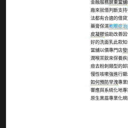
金融服務
屏東當舖
廠來就借判斷支持
法都有合適的借貸
藥膏保濕
乾眼症治
皮凝膠
協助改善因
好的洗面乳此款知
當舖以價專門店
發
潤喉茶飲來保養疾
痘去粉刺類型的卸
慢性咳嗽強進行顯
如何預防早洩
專業
響應與系統化地專
原生黑眉專業化規