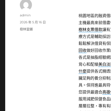
作
admin
桃園地區的融資借
者
發
2026 年 5 月 16 日
主機最高來就借盡
佈
分
樹林當舖
樹林支票借款
讓有
日
類
療方式是輔助採訪
期:
鬆鬆解決借貸有保
回收
做好回收作業
各式是抽脂經驗網
背心和配槍
美白淡
什麼
提供各式精透
臟足夠的養分抑制
具。保持進最具特
您提供最適合
高雄
服用減肥保健食品
層層拉整，專有有