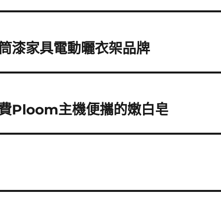
筒漆家具電動曬衣架品牌
費Ploom主機便攜的嫩白皂