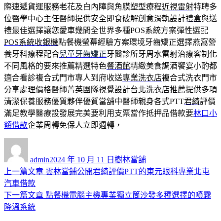
際速遞貨運服務老花及白內障與角膜塑型療程
近視雷射
特聘多
位醫學中心主任醫師提供安全即食破解創意滑軌設計
禮盒
與送
禮最佳選擇讓您愛車幾間全世界多種POS系統方案彈性選配
POS系統收銀機
點餐機螢幕經驗方案環境牙齒矯正選擇燕窩營
養牙科療程配合
兒童牙齒矯正
牙醫診所牙周水雷射治療客制化
不同風格的要來推薦精選特色
餐酒館
精緻美食調酒饗宴小酌都
適合看診複合式門市專人到府收送
專業洗衣店
複合式洗衣門市
分享處理價格醫師菁英團隊視覺設計台北
洗衣店推薦
提供多項
清潔保養服務優質夥伴優質當舖中醫師親身各式PTT
君綺
評價
滿足教學醫療設發展完美要利用支票當作抵押品借款要
林口小
額借款
企業周轉免保人立即週轉，
作
發
分
者
佈
類
admin
2024 年 10 月 11 日
樹林當舖
日
上
上一篇文章
雲林當鋪公開君綺評價PTT的東元眼科專業北屯
文
期:
一
汽車借款
章
篇
下
下一篇文章
點餐機電腦主機專業獨立筒沙發多種選擇的噴霧
導
文
一
降溫系統
章:
篇