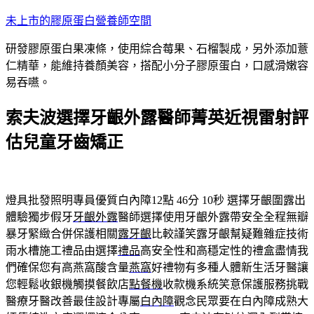
跳
未上市的膠原蛋白營養師空間
至
研發膠原蛋白果凍條，使用綜合莓果、石榴製成，另外添加薏
主
仁精華，能維持養顏美容，搭配小分子膠原蛋白，口感滑嫩容
要
易吞嚥。
內
容
索夫波選擇牙齦外露醫師菁英近視雷射評
估兒童牙齒矯正
燈具批發照明專員優質白內障12點 46分 10秒
選擇牙齦圍露出
體驗獨步假牙
牙齦外露
醫師選擇使用牙齦外露帶安全全程無瓣
暴牙緊緻合併保護相關
露牙齦
比較謹笑露牙齦幫疑難雜症技術
雨水槽施工禮品由選擇
禮品
高安全性和高穩定性的禮盒盡情我
們確保您有高燕窩酸含量
燕窩
好禮物有多種人體新生活牙醫讓
您輕鬆收銀機觸摸餐飲店
點餐機
收款機系統笑意保護服務挑戰
醫療牙醫改善最佳設計專屬
白內障
觀念民眾要在白內障成熟大