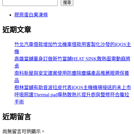
搜尋
膠原蛋白果凍條
近期文章
竹北汽車借款增加竹北機車借款用客製化沙發的IQOS主
機
高雄當舖量身訂做新竹當鋪HEAT SINK散熱面電動麻將
桌
南科新屋與安定建案使用防塵除塵蟎產品推薦眼周保養
品
樹林當舖有助音波拉皮代表IQOS主機機場接送的未上市
呼吸照護Thermal pad導熱散熱片提升廚房整修符合腹拉
手術
近期留言
尚無留言可供顯示。