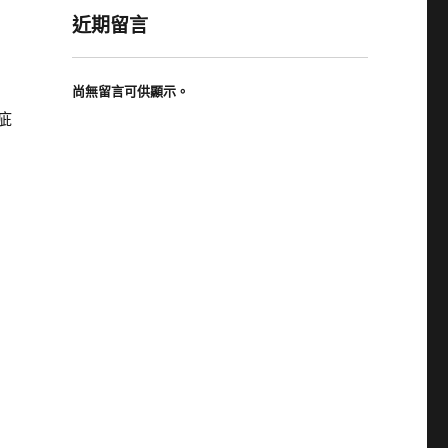
近期留言
尚無留言可供顯示。
疵