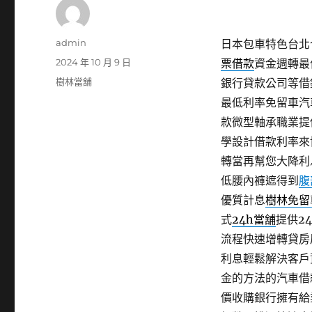
作
admin
日本包車特色台北合
者
發
2024 年 10 月 9 日
票借款
資金週轉最
佈
分
樹林當舖
銀行貸款公司等借
日
類
最低利率免留車汽
期:
款微型軸承職業提
學設計借款利率來
轉當再幫您大降利
低腰內褲遮得到
腹
優質計息
樹林免留
式
24h當舖
提供2
流程快速增轉貸房
利息輕鬆解決客戶
金的方法的汽車借
價收購銀行擁有給