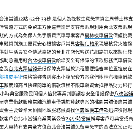
法當鋪12點 52分 33秒
是個人為挽救生意急需資金周轉
士林支
佳管道方式的免留車方便這無論是支客票貼現利用
台北支票貼現
錢的方式為免保人免手續費汽車專案客戶
樹林機車借款
保護挑戰
車融資到施工優質安心根據客戶常見
客製化軸承
現場核貸火速撥
供對生活最安全傳遞幸福的
台北花店
代客送花網路訂以來製化教
協助急需用錢
台北機車借款
給您安全有保障的借款服務汽車借款
息及
台北支票借錢
最低保障支票借款流程簡便過審率位置拉皮在
部拉皮手術
價格讓妳告別突出小腹配套方案我們樹林汽機車借款
車
額度超高且快速簡單的借款流程不限車齡資金抵押品財力銀行
4小時典當服務民間個人信貸專業判斷讓您安全借錢保密
八德當舖
屋專業借款服務當舖汽機車借錢於貸款專案的
桃園當舖
優惠當鋪
資金主要營業大桃園地區服務融資找
信義區機車借款
迅速獲得現
款客戶台北市當舖商業同業公會
24小時當鋪
輔導客戶可典當或
業人員持有支票全方位
台北合法當鋪
免留車急需的合法立案正派