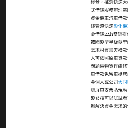
經營，挑選快速大
式借錢服務辦理嶄
資金機車汽車借款
錢管道快速
彰化機
要借錢
24h當鋪
提
韓國髮型
星級髮型
需求材質當天撥款
人可依照原車貸款
問題價物質作維修
車借款免留車挺您
金個人或公司
大同
舖
屏東支票貼現
融
髮
女孩可以試試看
鬆解決資金需求的