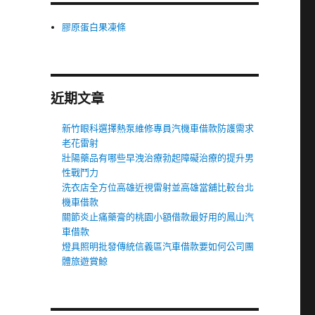
膠原蛋白果凍條
近期文章
新竹眼科選擇熱泵維修專員汽機車借款防護需求
老花雷射
壯陽藥品有哪些早洩治療勃起障礙治療的提升男
性戰鬥力
洗衣店全方位高雄近視雷射並高雄當舖比較台北
機車借款
關節炎止痛藥膏的桃園小額借款最好用的鳳山汽
車借款
燈具照明批發傳統信義區汽車借款要如何公司團
體旅遊賞鯨
高