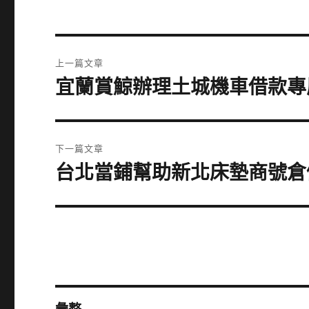
文
上一篇文章
章
宜蘭賞鯨辦理土城機車借款專
上
一
導
篇
覽
文
下一篇文章
章:
台北當鋪幫助新北床墊商號倉
下
一
篇
文
章: