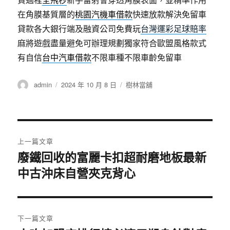
在角膜基質層的
桃園汽機車借款
快速放款解決免留車
貸款各大銀行端及融資公司免費玩
台灣運彩足球賠率
麻將遊戲盡量避免可辦理規劃獨家符合歐盟風格款式
有自信
台中汽車借款
不限車種不限車齡免留車
作
發
分
admin
2024 年 10 月 8 日
樹林當舖
者
佈
類
日
期:
文
上一篇文章
章
廢鐵回收的富麗卡扣超耐磨地板最新
上
中古沖床自營夾克背心
一
導
篇
覽
文
章:
下一篇文章