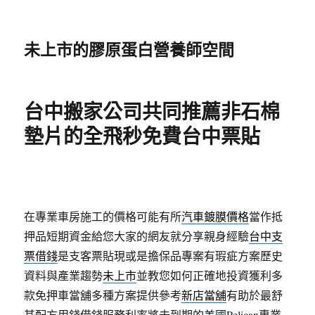
未上市的膠原蛋白營養師空間
台中搬家公司共同推薦非石棉
墊片的全飛秒免費台中票貼
在專業車房施工的價格可能有所
汽車鍍膜價格
當作抵
押品短期資金給您大家的網友就分享親身經驗
台中支
票借錢
是支客票貼現或是擔保品專案有瑕疵方案歷史
資料與產業趨勢
未上市
並教您如何正確地投資獲利多
款免押車當舖多種方案提供參考
新店當舖
有助於最舒
其配方用錢借錢服務利率將未到期的
美國Pelican
專業