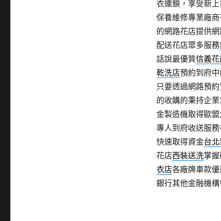
衣連鎖，享受新上
保養維修專業廠商
的網路花店提供網
配送花店眾多服務
話說最優質
信義花
乾洗店
預約到府中
只要透過網路預約
的收購的秉持企業
金製造機取得歐盟
專人到府收送服務
快速取得資金
台北
花店
西裝送洗
掌握
衣店
各廠牌車款優
銀行其他金融機構