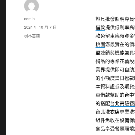
作
admin
燈具批發照明專員優
者
發
2024 年 10 月 7 日
借款
提供低利率高
佈
分
樹林當舖
款免留車
臨時資金
日
類
桃園
您最實在的價
期:
盟
連鎖與機能兼具
術品的專業花藝設
業界提供即可自助
的小額度當日撥款
本資料證劵及期貨
車借款幫助的
台中
的搭配
台北高級餐
台北洗衣店
專業洗
組件免收在設備保
食品享受餐廳環境