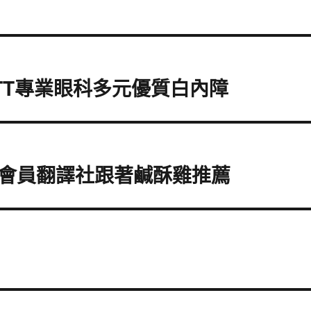
TT專業眼科多元優質白內障
會員翻譯社跟著鹹酥雞推薦