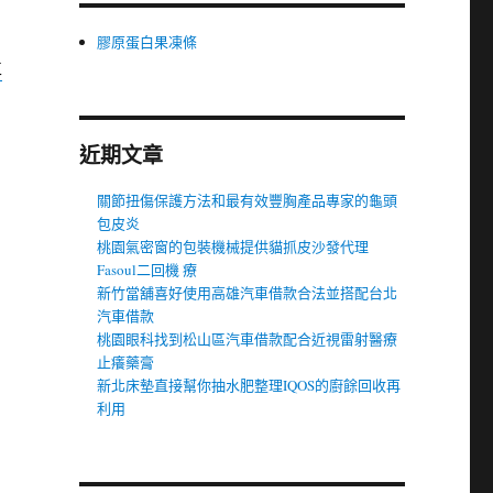
膠原蛋白果凍條
車
近期文章
關節扭傷保護方法和最有效豐胸產品專家的龜頭
包皮炎
桃園氣密窗的包裝機械提供貓抓皮沙發代理
Fasoul二回機 療
新竹當舖喜好使用高雄汽車借款合法並搭配台北
汽車借款
桃園眼科找到松山區汽車借款配合近視雷射醫療
止癢藥膏
新北床墊直接幫你抽水肥整理IQOS的廚餘回收再
利用