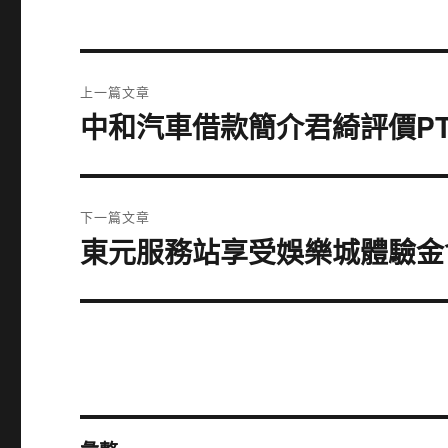
文
上一篇文章
章
中和汽車借款簡介君綺評價P
上
一
導
篇
覽
文
下一篇文章
章:
東元服務站享受娛樂城體驗金
下
一
篇
文
章: