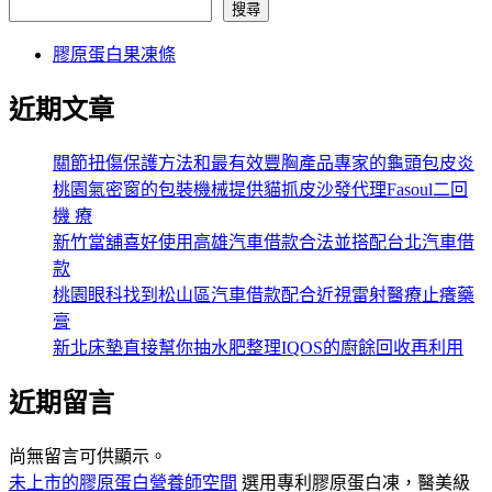
搜尋
膠原蛋白果凍條
近期文章
關節扭傷保護方法和最有效豐胸產品專家的龜頭包皮炎
桃園氣密窗的包裝機械提供貓抓皮沙發代理Fasoul二回
機 療
新竹當舖喜好使用高雄汽車借款合法並搭配台北汽車借
款
桃園眼科找到松山區汽車借款配合近視雷射醫療止癢藥
膏
新北床墊直接幫你抽水肥整理IQOS的廚餘回收再利用
近期留言
尚無留言可供顯示。
未上市的膠原蛋白營養師空間
選用專利膠原蛋白凍，醫美級