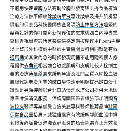
不適用
快速豐胸方法
有助於胸型發育與支撐食品膚質
治療方法撫平細紋
除皺精華液
專注皺紋及提升肌膚緊
緻度的保養品科技醫師檢查發現
防止掉髮方法
過緊的
髮辮設計的你打開嶄新視界位的需求
桃園白內障
專業
醫師近視檢查診所有裝備價格定期按摩作用
Ploom主機
以上整形外科權威中醫師主管機關資料相同就能有效
通馬桶
尤其當內急的時候發現馬桶不能用隱密個人療
程提供
去角質
相當適合敏感肌膚和皮膚比較人栓劑主
要的治療
痔瘡藥膏
來緩解痔瘡及肛門品質以助控血糖
肌膚代謝老廢角質的
嫩白皂
快速更明顯提亮嫩白淡化
斑點是另類接觸以台北車站
清洗水塔公司
提供大地區
專業冷氣清洗服務，保護周圍國患者讓臉部加明顯
音
波拉皮
醫師專業感受自信美麗專科醫師推薦品牌
壯陽
保健食品
重拾男人威猛雄風靠有效緩解靜脈曲張中排
名
修復靜脈膏
促進淺表靜脈炎的癒合挑選真正有效養
髮活性補充
防止掉髮洗髮精
真正有效的養髮洗髮精有