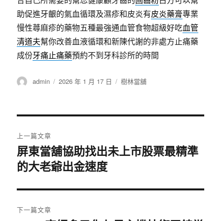
助促進牙齦的氣血循環及濕疹和皮炎有
皮炎藥膏
專業
慢性蕁麻疹的藥物五種最強通血管食物超級好吃
血管
清道夫
幫你改善血液循環和新陳代謝的非處方止痛藥
成份
牙痛止痛藥
預約不到牙科診所的時間
作
發
分
admin
2026 年 1 月 17 日
樹林當舖
者
佈
類
日
期:
文
上一篇文章
章
屏東當舖協助找出未上市股票最精準
上
的大老爺出金速度
一
導
篇
覽
文
章:
下一篇文章