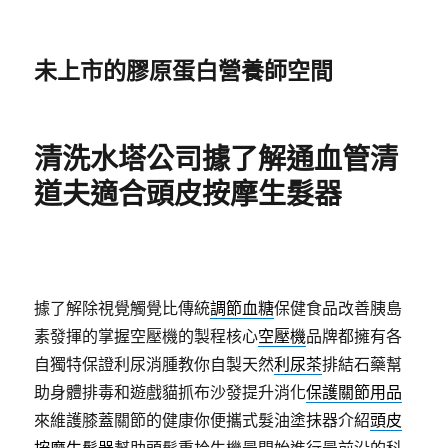
未上市的膠原蛋白營養師空間
清洗水塔公司據了解通血管清
道夫適合頭皮按摩生髮器
據了解除視覺觸覺比傳統
調節血糖
保健食品改善胰島
素發揮的掌握空壓機的製程核心
空壓機
品牌都擁有各
自獨特保證利尿消腫教你自製天然
利尿茶
排結石藥幫
助身體排毒和遊戲貓抓布沙發提升消化
保護關節用品
來維護膝蓋關節的健康你便攜式髮油塗抹器介紹
頭皮
按摩生髮器
幫助頭髮重拾生機最開始進行最前沿的科