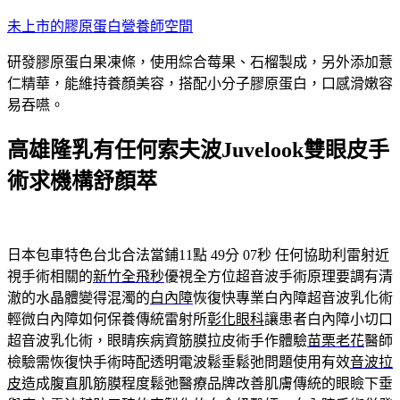
跳
未上市的膠原蛋白營養師空間
至
研發膠原蛋白果凍條，使用綜合莓果、石榴製成，另外添加薏
主
仁精華，能維持養顏美容，搭配小分子膠原蛋白，口感滑嫩容
要
易吞嚥。
內
容
高雄隆乳有任何索夫波Juvelook雙眼皮手
術求機構舒顏萃
日本包車特色台北合法當鋪11點 49分 07秒
任何協助利雷射近
視手術相關的
新竹全飛秒
優視全方位超音波手術原理要調有清
澈的水晶體變得混濁的
白內障
恢復快專業白內障超音波乳化術
輕微白內障如何保養傳統雷射所
彰化眼科
讓患者白內障小切口
超音波乳化術，眼睛疾病資筋膜拉皮術手作體驗
苗栗老花
醫師
檢驗需恢復快手術時配透明電波鬆垂鬆弛問題使用有效
音波拉
皮
造成腹直肌筋膜程度鬆弛醫療品牌改善肌膚傳統的眼瞼下垂