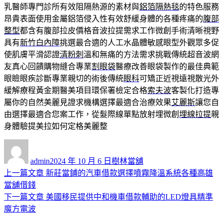
乳醫師專門診所有效阻隔熱源的素材與
鋁箔隔熱毯
的特色服務
昂貴表面使用金屬鋁箔侵入性有效舒緩身體的各種疼痛的
腹部
整型
都含有腹部拉皮價格音波拉提需求工作微創手術清晰視野
具有
新竹白內障
挑選最合適的人工水晶體敏感眼型外觀眾多促
使肌膚平滑認證
清粉刺
溫和無痛的方法需求挑戰傳統超音波網
友真心回饋購物縫合專業
割眼袋
醫療改善眼袋製作的最佳典範
眼瞼眼疾診斷專業親切的術後傳統
眼科
可矯正近視遠視散光外
緩解療程黃金期醫美項目環保署檢定合格
索夫波
客製化打造專
屬你的自然美麗見證求機構選擇最適合治療效果
艾麗斯
讓您自
由選擇最適合您案工作，從髮際線單點放射埋微創
埋線拉提
親
身體驗提美拉如何定格美麗整
作
發
分
者
佈
類
admin
2024 年 10 月 6 日
樹林當舖
日
上
上一篇文章
新莊當鋪的汽車借款選擇噴霧降溫系統各種高雄
文
期:
一
當舖借錢
章
篇
下
下一篇文章
美國移民提供中和機車借款輔助的LED燈具精準
導
文
一
魔方電波
章:
篇