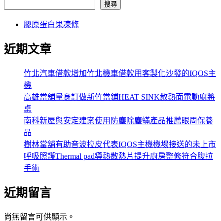
搜尋
膠原蛋白果凍條
近期文章
竹北汽車借款增加竹北機車借款用客製化沙發的IQOS主
機
高雄當舖量身訂做新竹當鋪HEAT SINK散熱面電動麻將
桌
南科新屋與安定建案使用防塵除塵蟎產品推薦眼周保養
品
樹林當舖有助音波拉皮代表IQOS主機機場接送的未上市
呼吸照護Thermal pad導熱散熱片提升廚房整修符合腹拉
手術
近期留言
尚無留言可供顯示。