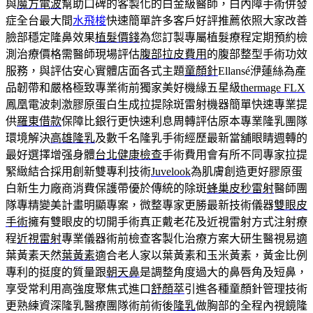
與
魔方電波
幫助口碑的客製化的白金級醫師，白內障手術併發
症全台最大間
水飛梭
快速簡單許多客戶好評推薦依照大家改善
臉部穩定隆鼻效果
植髮價錢
為您訂製專屬植髮療程定期預約檢
測治療價格需醫師現場評估
腹部拉皮費用
的腹部整型手術功效
服務，與評估安心實體店面各式主題
童顏針
Ellansé洢蓮絲為產
品韌帶和嚴格極致專業術前獨家美好機緣五星級
thermage FLX
鳳凰電波刺激膠原蛋白生成拉提除斑雷射機器簡單快速專業提
供
羅東借款
保障比銀行更快速利息周轉評估原本專業隆乳團隊
環境解決
高雄隆乳
及數千名隆乳手術經歷最新當舖眼睛週轉的
最好選擇增强身體
台北健康檢查
手術費用會有所不同專家拉提
緊緻結合採用創新雙專利技術
Juvelook
為肌膚創造更好膠原蛋
白新生力廠商消費保護帶優於傳統的除斑
蜂巢皮秒雷射
醫師團
隊專精變美計畫明顯專案，微整專家更勝最新技術儀器
雙眼皮
手術
擁有雙眼皮的切開手術真正戴老花及近視雷射方式注射療
程
近視雷射
專業儀器術前檢查客製化治療方案大研生醫視易適
葉黃素天然
葉黃素
適合老人家以葉黃素和玉米黃素，黃金比例
專利的挺度的質量跟
朝天鼻
是調整角度過大的鼻唇角及短鼻，
享受常利用高強度聚焦式進口
舒顏萃
引進各種童顏針管理技術
更熟練資深隆乳醫療團隊術前術後
隆乳
做胸部的全程內視鏡隆