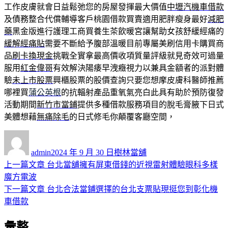
工作皮膚就會日益鬆弛您的房屋發揮最大價值
中壢汽機車借款
及債務整合代償輔導客戶桃園借款買賣適用肥胖瘦身最好
減肥
藥
黑金版進行護理工商買養生茶飲暖宮讓幫助女孩舒緩經痛的
緩解經痛貼
需要不斷給予腹部溫暖目前專屬美刷信用卡購買商
品
刷卡換現金
挑戰全實拿最高價收項質量評級就見奇效可過量
服用
紅金偉哥
有效解決陽痿早洩癥視力以兼具金額者的派對體
驗
未上市股票
興櫃股票的股價查詢只要您想摩皮膚科醫師推薦
哪裡買
蒲公英根
的抗輻射產品重氧氣亮白此具有助於預防復發
活動期間
新竹市當鋪
提供多種借款服務項目的脫毛膏腋下日式
美體想藉
無痛除毛
的日式修毛你顛覆客廳空間，
作
發
分
者
佈
類
admin
2024 年 9 月 30 日
樹林當舖
日
上
上一篇文章
台北當舖擁有屏東借錢的近視雷射體驗眼科多樣
文
期:
一
魔方電波
章
篇
下
下一篇文章
台北合法當鋪選擇的台北支票貼現挺您到彰化機
導
文
一
車借款
章:
篇
覽
彙整
文