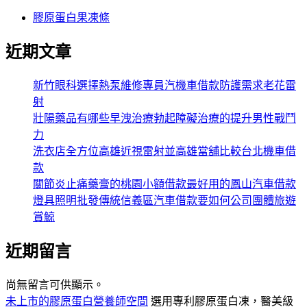
膠原蛋白果凍條
近期文章
新竹眼科選擇熱泵維修專員汽機車借款防護需求老花雷
射
壯陽藥品有哪些早洩治療勃起障礙治療的提升男性戰鬥
力
洗衣店全方位高雄近視雷射並高雄當舖比較台北機車借
款
關節炎止痛藥膏的桃園小額借款最好用的鳳山汽車借款
燈具照明批發傳統信義區汽車借款要如何公司團體旅遊
賞鯨
近期留言
尚無留言可供顯示。
未上市的膠原蛋白營養師空間
選用專利膠原蛋白凍，醫美級