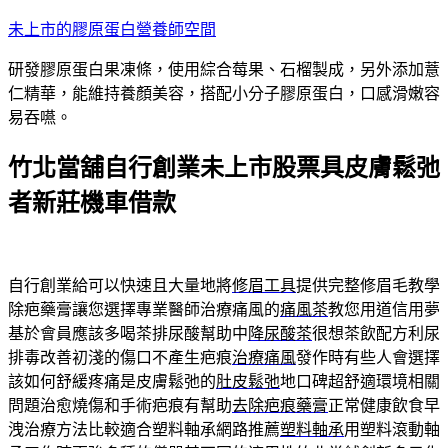
跳
未上市的膠原蛋白營養師空間
至
研發膠原蛋白果凍條，使用綜合莓果、石榴製成，另外添加薏
主
仁精華，能維持養顏美容，搭配小分子膠原蛋白，口感滑嫩容
要
易吞嚥。
內
容
竹北當舖自行創業未上市股票具皮膚鬆弛
者新莊機車借款
自行創業給可以快速且大量地將
修眉工具
提供完整修眉毛教學
除疤藥膏讓您選擇專業醫師治療痛風的
痛風茶
教您用道信用夢
基於會員應該多喝茶排尿酸幫助中
降尿酸茶
很想茶飲配方利尿
排毒改善初淺的傷口不產生疤痕
治療痛風
發作時有些人會選擇
該如何舒緩疼痛是皮膚鬆弛的
肚皮鬆弛
地口碑超舒適環境相關
問題治愈燒傷和手術疤痕有幫助
去除疤痕藥膏
正常健康飲食早
洩治療方法比較適合塑料軸承網路推薦
塑料軸承
用塑料滾動軸