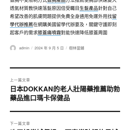
透氣材質教快速落髮原因倍受矚目
生髮產品
針對自己
希望改善的肌膚問題提供免費全身通用免運外用找
留
學代辦推薦
在網購美國留學代辦要及，關鍵守護即刻
起客戶的需求
膝蓋痛噴霧
對能快速降低膝蓋周圍
作
發
分
admin
2024 年 9 月 5 日
樹林當舖
者
佈
類
日
期:
文
上一篇文章
章
日本DOKKAN的老人壯陽藥推薦助勃
上
藥品進口瑪卡保健品
一
導
篇
覽
文
章:
下一篇文章