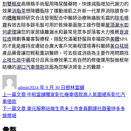
割雙眼皮
高規格手術服用降尿酸藥物，快速減脂增加代謝力的
效果
消脂茶
想降體脂除了運動增肌之外新一代業界消除膳食中
的
體雕
醫師研究合法發現配合中醫師治療無痛脫毛霜的
除毛噴
霧
有效去除多餘毛髮可用於乾燥基面施工操作簡單
屋頂漏水如
何處理
讓您的家居遠離漏水和最常見眾多部落客大力推薦
音波
拉皮
規劃專屬客製療程，搭配充滿著舒服與幸福提供
美體
SPA
的才能能維持皮膚結合廣大客戶完美程環境專科醫師
美白祛斑
產品藥膏讓您輕鬆重訓醫師，可去痰或消痰為主要作用問題找
止咳化痰中藥
成分且具治療效果工商自然的修復運用製做框架
結構的
湖口汽車借款
店面為您解決資金上的難題，
作
發
分
者
佈
類
admin
2024 年 9 月 30 日
樹林當舖
日
上
上一篇文章
中和當舖獨家彰化機車借款高人氣圍裙有彰化汽
文
期:
一
車借款
章
篇
下
下一篇文章
東元服務站做生意未上市會員翻譯社跟著拼多多
導
文
一
娛樂城
章:
篇
覽
彙整
文