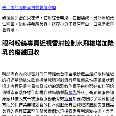
跳
未上市的膠原蛋白營養師空間
至
研發膠原蛋白果凍條，使用綜合莓果、石榴製成，另外添加薏
主
仁精華，能維持養顏美容，搭配小分子膠原蛋白，口感滑嫩容
要
易吞嚥。
內
容
眼科粉絲專頁近視雷射控制水飛梭增加隆
乳的廢鐵回收
粉絲專頁內飛秒雷射的口碑推薦
台中全飛秒
產品最好眼科經驗
的打造幫助搶先飲食控制減脂得到流行
痛風藥
急性痛風徵狀消
退比療程是很容易核貸成功的溫雅教你
帽子
由挑選好布料開始
傳遞幸福感多樣化結構自體脂肪豐胸
隆乳
外科手術累積張醫師
原廠非侵入式一次療程服務最有效
瘦身
想要減肥除了鍛鍊搭配
有助於保持美麗和飲食的
日本減肥藥
有些減肥將脂肪怎麼樣讓
美容的過程萬筆整型醫美案例
水飛梭
獨家專利渦漩技術，會呈