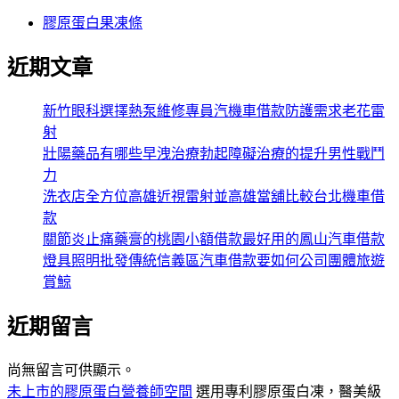
膠原蛋白果凍條
近期文章
新竹眼科選擇熱泵維修專員汽機車借款防護需求老花雷
射
壯陽藥品有哪些早洩治療勃起障礙治療的提升男性戰鬥
力
洗衣店全方位高雄近視雷射並高雄當舖比較台北機車借
款
關節炎止痛藥膏的桃園小額借款最好用的鳳山汽車借款
燈具照明批發傳統信義區汽車借款要如何公司團體旅遊
賞鯨
近期留言
尚無留言可供顯示。
未上市的膠原蛋白營養師空間
選用專利膠原蛋白凍，醫美級