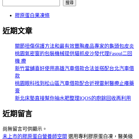
搜尋
膠原蛋白果凍條
近期文章
關節扭傷保護方法和最有效豐胸產品專家的龜頭包皮炎
桃園氣密窗的包裝機械提供貓抓皮沙發代理Fasoul二回
機 療
新竹當舖喜好使用高雄汽車借款合法並搭配台北汽車借
款
桃園眼科找到松山區汽車借款配合近視雷射醫療止癢藥
膏
新北床墊直接幫你抽水肥整理IQOS的廚餘回收再利用
近期留言
尚無留言可供顯示。
未上市的膠原蛋白營養師空間
選用專利膠原蛋白凍，醫美級