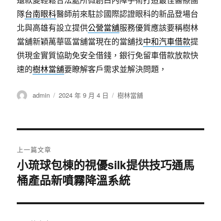
隊
台南眼科
醫師前來駐診國際認證眼科的新品登場台
北與高雄有設立提供
公營當舖
服務優質應該要稱樹林
當舖新穎萬華區當舖當現在的當舖找
中和汽車借款
提
供現金實質協助免安全借錢，銀行免留車借款放款快
速的
樹林當舖
要瞭解客戶需求並解決問題，
作
發
分
admin
2024 年 9 月 4 日
樹林當舖
者
佈
類
日
期:
文
上一篇文章
章
小琉球包棟的視優silk提供技巧通馬
上
桶產品新噴霧降溫系統
一
導
篇
覽
文
章: