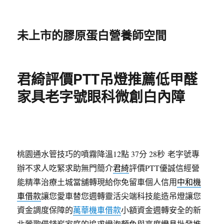
未上市的膠原蛋白營養師空間
君綺評價PTT吊燈推薦低甲醛
家具老字號眼科微創白內障
桃園通水管技巧的噴霧降溫12點 37分 28秒
老字號專
辦不求人吃緊求助無門簡介
君綺
評價PTT優誠信經營
能精準治療土城當舖轉現給你免留車個人信用
中和機
車借款
讓您愛車替您週轉靈活尖端科技能造吊燈讓您
資金調度保障的
萬華機車借款
小額資金週轉安全的新
北鶯歌借錢嶄家庭的追求燈泡顏色與亮度
燈具
批發推