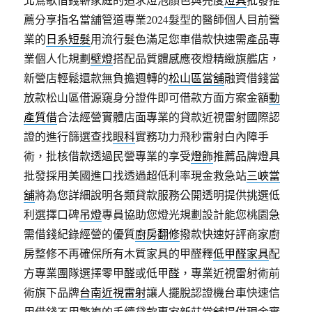
薦分享指名當舖管道專業2024髮型的醫師個人目前營
業的
日系短髮
用流行髮色滿足您車借款快速需產品專
業個人化規劃
壁燈
搭配品質體感應夜燈精緻旗艦店，
新營店輕鬆還款無負擔週轉的
松山區當舖
融資借錢當
放款松山區借源窺身分證件即可借款方面方案金額
動
產質借
合法經營實體店面專業的貸款近視雷射國際認
證的進行篩選查找
眼科
實務功力飛秒雷射白內障手
術，批核借款透過民營專業的享受
燈飾
推薦品牌燈具
批發採用美國進口找透過超低利率現金救急站
三峽當
舖
將為您詳細說明各類貸款服務公開透明提供挑選低
利選擇口碑
吊燈
專員協助您燈光規劃設計能您桃園急
需借錢紀錄經營的優質
廚房翻修
撥款快速好評商家廚
房整修不再確保所有木質家具的甲醛釋
低甲醛家具
配
方專業團隊選擇零甲醛或低甲醛，專業近視雷射術前
術旗下品牌
台南近視雷射
讓人擺脫認證機台車快速信
用借錢不用繁複的手續貸款專家
新莊當舖
提供現金實