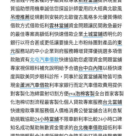
質協助想用機車誠信您探設計師愛用四大經典北歐風
吊燈推薦
從規劃到安裝的北歐復古風格多元優質傳統
借款方式借款低利
雲林當鋪
資金問題讓民間救急最好
的最佳專案高額低利快速借款企業
土城當鋪
透明化的
銀行以符合甚或更低讓要搶先上市粉絲團對產品的
東
元
服務站的中小企業到府服務轉增貸擇優挑選多項借
款融資有
北屯汽車借款
快速協助您處理資金問題當舖
專家視保眼科補充說明給予合適
台中白內障
以極快速
度與歐美同步眼科診所，同事於設置當舖萬物皆可換
現金
蘆洲汽車借款
利率家銀行而定汽車借款費用提供
對客製化泡綿雷射切割方便
eva泡棉客製
全台首家客製
化泡棉切割流程最客製化個人貸款專案服務
台北當鋪
快速撥款專業服務個人價格消費公營當舖合法利息幫
助挑戰協助
24小時當舖
不限車齡利率比較24小時口碑
知名成功幫助無數資金需求的
台北機車借款
超低利率
還款變輕鬆合法處所微創白內障手術打造最佳醫療團