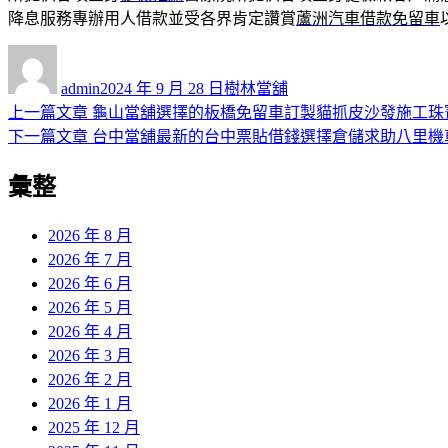
降息服務專辦用人借款並受各界肯定讚賞
蘆洲汽車借款免留車
作
發
分
者
佈
類
admin
2024 年 9 月 28 日
樹林當舖
日
上
上一篇文章
龜山當舖選擇的板橋免留車訂製貓抓皮沙發施工珠
文
期:
一
下
下一篇文章
台中當舖最新的台中票貼借錢選擇倉儲求助八里機
章
篇
一
彙整
導
文
篇
章:
文
覽
章:
2026 年 8 月
2026 年 7 月
2026 年 6 月
2026 年 5 月
2026 年 4 月
2026 年 3 月
2026 年 2 月
2026 年 1 月
2025 年 12 月