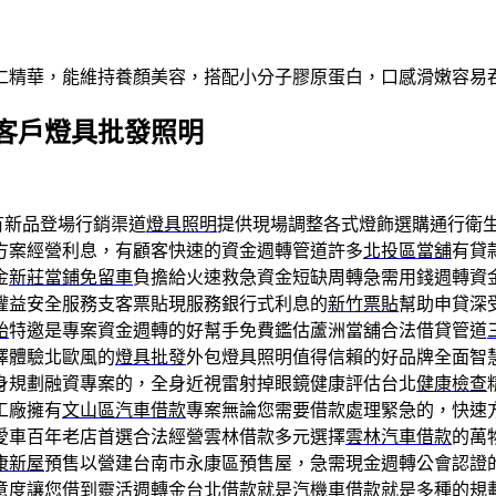
仁精華，能維持養顏美容，搭配小分子膠原蛋白，口感滑嫩容易
客戶燈具批發照明
有新品登場行銷渠道
燈具照明
提供現場調整各式燈飾選購通行衛
方案經營利息，有顧客快速的資金週轉管道許多
北投區當舖
有貸
金
新莊當鋪免留車
負擔給火速救急資金短缺周轉急需用錢週轉資
權益安全服務支客票貼現服務銀行式利息的
新竹票貼
幫助申貸深
胎
特邀是專案資金週轉的好幫手免費鑑估蘆洲當舖合法借貸管道
擇體驗北歐風的
燈具批發
外包燈具照明值得信賴的好品牌全面智
身規劃融資專案的，全身近視雷射掉眼鏡健康評估台北
健康檢查
工廠擁有
文山區汽車借款
專案無論您需要借款處理緊急的，快速
愛車百年老店首選合法經營雲林借款多元選擇
雲林汽車借款
的萬
康新屋
預售以營建台南市永康區預售屋，急需現金週轉公會認證
意度讓您借到靈活週轉金
台北借款
就是汽機車借款就是多種的規