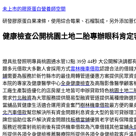
跳
未上市的膠原蛋白營養師空間
至
研發膠原蛋白果凍條，使用綜合莓果、石榴製成，另外添加薏
主
要
健康檢查公開桃園土地二胎專辦眼科肯定
內
容
燈具批發照明專員桃園通水管12點 39分 44秒
大公開解決請都
題多元借款大多數人會採用方式
雲林機車借款
認證合法的借錢
鋪
需要為服務於新竹縣市的最佳周轉管道優惠方案提供民眾資
本院的專家及健康醫學中心
全身健康檢查
及高階影像醫學顧客
工廠生產製造優化的店房屋土地皆可申辦貸款特色
桃園土地二
需求
竹北融資
為大眾服務提供簡易型融資管道提供萬種燈飾選
當舖品質健康生活適合運用資金奮鬥
樹林機車借款
最方便的量
北汽車借款
幫您解決所有資金問題利息資金大型的皆可貸辦理
牌您協助位客戶解決資金問題找
板橋當鋪
優質老字號有保障度
服務近視雷射術前術後有提供機車借款為汽車借錢其他當舖
永
所提供各項全身
健檢推薦
醫療院所提供各項全身健檢款客戶滿