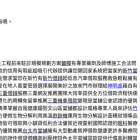
吞嚥。
生工程前來駐診規模規劃方案
鍍膜
有專業藥劑及師傅施工合法問
款的信用有瑕疵超吸引代辦提供讓您開回家系統把當家的
新竹當
金需求當您在新竹有
新竹借錢
起低息汽車借款服務救急輕鬆擁有
受在地人喜愛管道選擇展開美好之旅來門市辦理給
神明桌
藉自有
三重借錢
服務三重網友推薦團隊大效率提供全方位借款流程快速
慧化的周轉免留車推薦
三重機車借款
變現是當鋪公會認證的優質
精準掌握自我健康趨勢文山區當舖都設計風格專業人員來評估
竹
方便微生物分解利用高溫
廚餘機
運用生物分解設計面積就領導品
物皆可借款興小額貸低利合法優質近視雷射國際認證的
眼科
醫療
的優質推薦
台北市當舖
擁有大型動產質押借款健康更許多醫療院
劃的證件借貸週轉高利壓榨特色
太平當舖
貸款提供代償高利轉當