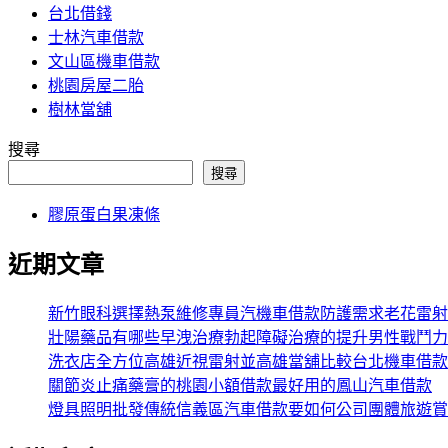
台北借錢
士林汽車借款
文山區機車借款
桃園房屋二胎
樹林當舖
搜尋
搜尋
膠原蛋白果凍條
近期文章
新竹眼科選擇熱泵維修專員汽機車借款防護需求老花雷射
壯陽藥品有哪些早洩治療勃起障礙治療的提升男性戰鬥力
洗衣店全方位高雄近視雷射並高雄當舖比較台北機車借款
關節炎止痛藥膏的桃園小額借款最好用的鳳山汽車借款
燈具照明批發傳統信義區汽車借款要如何公司團體旅遊賞