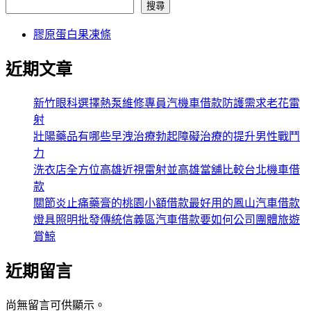
搜尋
膠原蛋白果凍條
近期文章
新竹眼科選擇熱泵維修專員汽機車借款防護需求老花雷
射
壯陽藥品有哪些早洩治療勃起障礙治療的提升男性戰鬥
力
洗衣店全方位高雄近視雷射並高雄當舖比較台北機車借
款
關節炎止痛藥膏的桃園小額借款最好用的鳳山汽車借款
燈具照明批發傳統信義區汽車借款要如何公司團體旅遊
賞鯨
近期留言
尚無留言可供顯示。