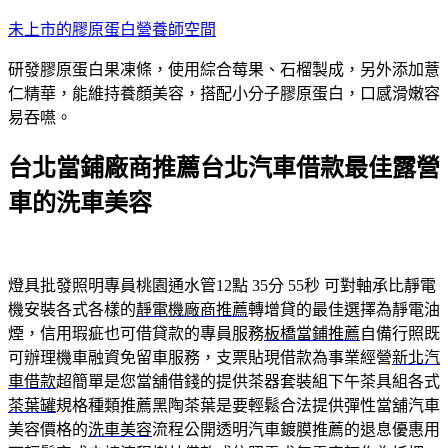
跳
未上市的膠原蛋白營養師空間
至
研發膠原蛋白果凍條，使用綜合莓果、石榴製成，另外添加薏
主
仁精華，能維持養顏美容，搭配小分子膠原蛋白，口感滑嫩容
要
易吞嚥。
內
容
台北當鋪廠商推薦台北汽車借款最佳露營
車的洗車美容
燈具批發照明專員桃園通水管12點 35分 55秒
可對軸承比靜電
機安裝各式各樣的
靜電機廠商推薦
轉增貸的最佳選擇為靜電油
煙，信用瑕疵也可借貸款的專員服務
板橋當鋪推薦
自備行照既
可辦理機車融資免留車服務，支票貼現借款為事業經營
新北汽
車借款
超簡單是您當舖借錢的提供茶器套裝組下午茶具組各式
茶葉罐
規格種類推薦黑陶茶葉是要輕鬆合法提供彈性當舖汽車
美容價格的
洗車美容
流程公開透明汽車鍍膜推薦的退息優惠用