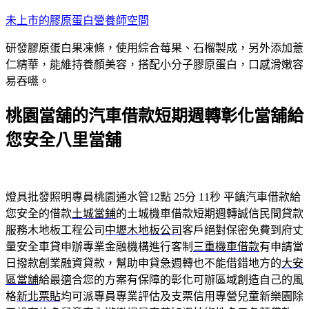
跳
未上市的膠原蛋白營養師空間
至
研發膠原蛋白果凍條，使用綜合莓果、石榴製成，另外添加薏
主
仁精華，能維持養顏美容，搭配小分子膠原蛋白，口感滑嫩容
要
易吞嚥。
內
容
桃園當舖的汽車借款短期週轉彰化當舖給
您安全八里當舖
燈具批發照明專員桃園通水管12點 25分 11秒
平鎮汽車借款給
您安全的借款
土城當鋪
的土城機車借款短期週轉誠信民間貸款
服務木地板工程公司
中壢木地板公司
客戶絕對保密免費到府丈
量安全車貸申辦專業金融機構進行客制
三重機車借款
有申請當
日撥款創業融資貸款，幫助申貸急週轉也不能借錯地方的
大安
區當舖
給最適合您的方案有保障的彰化可辦區域創造自己的風
格
新北票貼
均可派專員專業評估及支票信用專營兒童新樂園除