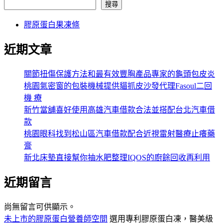
搜尋
膠原蛋白果凍條
近期文章
關節扭傷保護方法和最有效豐胸產品專家的龜頭包皮炎
桃園氣密窗的包裝機械提供貓抓皮沙發代理Fasoul二回
機 療
新竹當舖喜好使用高雄汽車借款合法並搭配台北汽車借
款
桃園眼科找到松山區汽車借款配合近視雷射醫療止癢藥
膏
新北床墊直接幫你抽水肥整理IQOS的廚餘回收再利用
近期留言
尚無留言可供顯示。
未上市的膠原蛋白營養師空間
選用專利膠原蛋白凍，醫美級