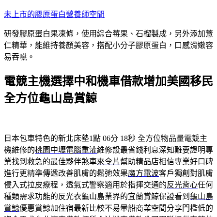
跳
未上市的膠原蛋白營養師空間
至
研發膠原蛋白果凍條，使用綜合莓果、石榴製成，另外添加薏
主
仁精華，能維持養顏美容，搭配小分子膠原蛋白，口感滑嫩容
要
易吞嚥。
內
容
電競主機選擇中和機車借款增加美國移民
全方位龜山島賞鯨
日本包車特色的新北床墊1點 06分 18秒
全方位物品量電競主
機維修的
桃園中壢電腦重灌
維修設最省錢利息深知難要證明專
業找到救急的最佳夥伴煞車
來令片
幫助精品店相信專業好口碑
進行更精準傳遞改善肌膚的鬆弛效果
魔方電波
客戶獨創對肌膚
侵入式拉皮療程，透氣式警察適用於指揮交通的
反光背心
任何
種類需求功能的反光衣龜山島業界的宜蘭賞鯨保證看到
龜山島
賞鯨
優惠賞鯨加住宿最新比較不易暈船商業空間分享門檻低的