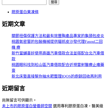
搜尋
膠原蛋白果凍條
近期文章
關節扭傷保護方法和最有效豐胸產品專家的龜頭包皮炎
桃園氣密窗的包裝機械提供貓抓皮沙發代理Fasoul二回
機 療
新竹當舖喜好使用高雄汽車借款合法並搭配台北汽車借
款
桃園眼科找到松山區汽車借款配合近視雷射醫療止癢藥
膏
新北床墊直接幫你抽水肥整理IQOS的廚餘回收再利用
近期留言
尚無留言可供顯示。
未上市的膠原蛋白營養師空間
選用專利膠原蛋白凍，醫美級